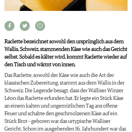
APPS
WINEGUIDES
NEWS
VIDEOS
KLARTEXT
WEINWIRTSCHAFT
BILDSTRECKEN
EXTRAS
WEINSZENE
BÜCHER
ANMELDEN
ABO
PORTRAITS
AUSGABE
VINOPHILES
Raclette bezeichnet sowohl den ursprünglich aus dem
ARCHIV
AWARDS
ARCHIV
Wallis, Schweiz, stammenden Käse wie auch das Gericht
VORTEILSWELT
GEWINNSPIELE
selbst. Sobald es kälter wird, kommt Raclette wieder auf
VORTEILSWELT
den Tisch und wärmt von innen.
TRINKREIFETABELLE
Das Raclette, sowohl der Käse wie auch die Art der
ABO
klassischen Zubereitung, stammt aus dem Wallis in der
WEINSUCHE
Schweiz. Die Legende besagt, dass der Walliser Winzer
NEWSLETTER
Léon das Raclette erfunden hat. Er legte ein Stück Käse
WINE TRADE CLUB
an einem kalten und ungemütlichen Tag ans offene
REDAKTION
Feuer und schabte den geschmolzenen Käse auf ein
JOBS
Stück Brot – geboren war das urtypische Walliser
WERBUNG
Gericht. Schon im ausgehenden 16. Jahrhundert war das
PRESSE