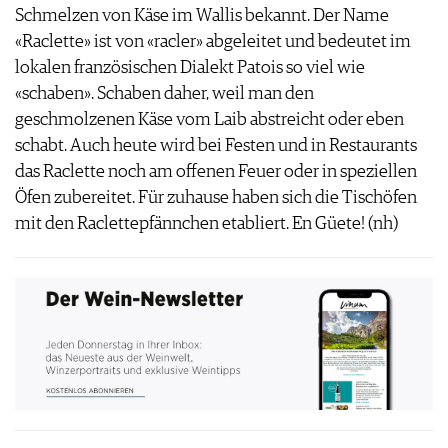
Schmelzen von Käse im Wallis bekannt. Der Name
IMPRESSUM
«Raclette» ist von «racler» abgeleitet und bedeutet im
AGB & DATENSCHUTZ
lokalen französischen Dialekt Patois so viel wie
FAQ
«schaben». Schaben daher, weil man den
geschmolzenen Käse vom Laib abstreicht oder eben
schabt. Auch heute wird bei Festen und in Restaurants
das Raclette noch am offenen Feuer oder in speziellen
Öfen zubereitet. Für zuhause haben sich die Tischöfen
mit den Raclettepfännchen etabliert. En Güete! (nh)