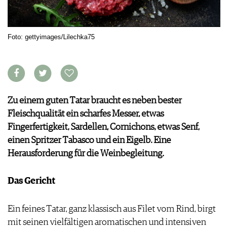
APPS
WINEGUIDES
NEWS
VIDEOS
KLARTEXT
WEINWIRTSCHAFT
BILDSTRECKEN
Foto: gettyimages/Lilechka75
EXTRAS
WEINSZENE
BÜCHER
ANMELDEN
ABO
PORTRAITS
AUSGABE
VINOPHILES
ARCHIV
AWARDS
ARCHIV
VORTEILSWELT
GEWINNSPIELE
Zu einem guten Tatar braucht es neben bester
VORTEILSWELT
Fleischqualität ein scharfes Messer, etwas
TRINKREIFETABELLE
Fingerfertigkeit, Sardellen, Cornichons, etwas Senf,
ABO
einen Spritzer Tabasco und ein Eigelb. Eine
WEINSUCHE
Herausforderung für die Weinbegleitung.
NEWSLETTER
WINE TRADE CLUB
Das Gericht
REDAKTION
JOBS
Ein feines Tatar, ganz klassisch aus Filet vom Rind, birgt
WERBUNG
mit seinen vielfältigen aromatischen und intensiven
PRESSE