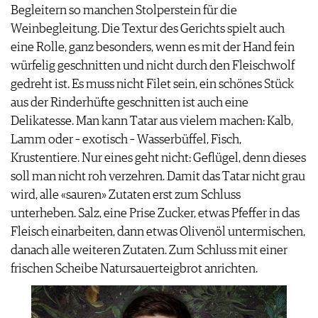
Begleitern so manchen Stolperstein für die
IMPRESSUM
Weinbegleitung. Die Textur des Gerichts spielt auch
AGB & DATENSCHUTZ
eine Rolle, ganz besonders, wenn es mit der Hand fein
FAQ
würfelig geschnitten und nicht durch den Fleischwolf
gedreht ist. Es muss nicht Filet sein, ein schönes Stück
aus der Rinderhüfte geschnitten ist auch eine
Delikatesse. Man kann Tatar aus vielem machen: Kalb,
Lamm oder – exotisch – Wasserbüffel, Fisch,
Krustentiere. Nur eines geht nicht: Geflügel, denn dieses
soll man nicht roh verzehren. Damit das Tatar nicht grau
wird, alle «sauren» Zutaten erst zum Schluss
unterheben. Salz, eine Prise Zucker, etwas Pfeffer in das
Fleisch einarbeiten, dann etwas Olivenöl untermischen,
danach alle weiteren Zutaten. Zum Schluss mit einer
frischen Scheibe Natursauerteigbrot anrichten.