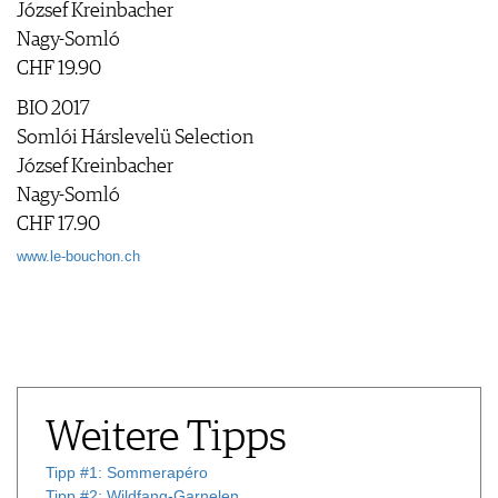
József Kreinbacher
IMPRESSUM
Nagy-Somló
AGB & DATENSCHUTZ
CHF 19.90
FAQ
BIO 2017
Somlói Hárslevelü Selection
József Kreinbacher
Nagy-Somló
CHF 17.90
www.le-bouchon.ch
Weitere Tipps
Tipp #1: Sommerapéro
Tipp #2: Wildfang-Garnelen