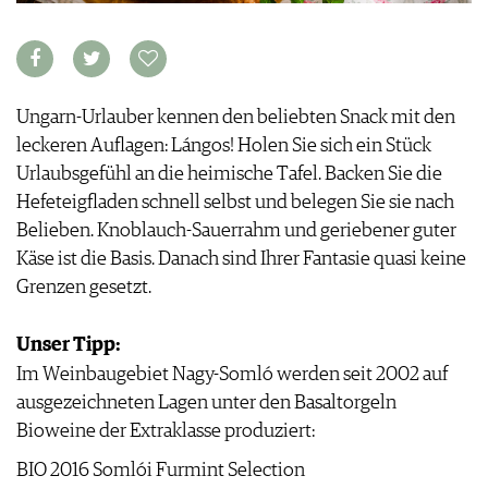
APPS
WINEGUIDES
NEWS
VIDEOS
KLARTEXT
WEINWIRTSCHAFT
BILDSTRECKEN
EXTRAS
WEINSZENE
BÜCHER
ANMELDEN
ABO
Ungarn-Urlauber kennen den beliebten Snack mit den
PORTRAITS
AUSGABE
leckeren Auflagen: Lángos! Holen Sie sich ein Stück
VINOPHILES
ARCHIV
AWARDS
Urlaubsgefühl an die heimische Tafel. Backen Sie die
ARCHIV
VORTEILSWELT
GEWINNSPIELE
Hefeteigfladen schnell selbst und belegen Sie sie nach
VORTEILSWELT
Belieben. Knoblauch-Sauerrahm und geriebener guter
TRINKREIFETABELLE
Käse ist die Basis. Danach sind Ihrer Fantasie quasi keine
ABO
Grenzen gesetzt.
WEINSUCHE
NEWSLETTER
Unser Tipp:
WINE TRADE CLUB
Im Weinbaugebiet Nagy-Somló werden seit 2002 auf
REDAKTION
ausgezeichneten Lagen unter den Basaltorgeln
JOBS
Bioweine der Extraklasse produziert:
WERBUNG
BIO 2016 Somlói Furmint Selection
PRESSE