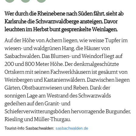
APPS
WINEGUIDES
NEWS
VIDEOS
Wer durch die Rheinebene nach Süden fährt, sieht ab
KLARTEXT
WEINWIRTSCHAFT
BILDSTRECKEN
Karlsruhe die Schwarzwaldberge ansteigen. Davor
EXTRAS
WEINSZENE
BÜCHER
ANMELDEN
leuchten im Herbst bunt gesprenkelte Weinlagen.
ABO
PORTRAITS
AUSGABE
Auf der Höhe von Achern liegen, wie weisse Tupfer im
VINOPHILES
ARCHIV
AWARDS
wiesen- und waldgrünen Hang, die Häuser von
ARCHIV
VORTEILSWELT
GEWINNSPIELE
Sasbachwalden. Das Blumen- und Weindorf liegt auf
VORTEILSWELT
200 und 800 Meter Höhe. Der denkmalgeschützte
TRINKREIFETABELLE
Ortskern mit seinen Fachwerkhäusern ist gesäumt von
ABO
Weinbergen und Kastanienwäldern. Dazwischen liegen
WEINSUCHE
Gärten, Obstbaumwiesen und Reben. Dank der
NEWSLETTER
sonnigen Lage am Westrand des Schwarzwalds
WINE TRADE CLUB
gedeihen auf den Granit- und
REDAKTION
Schieferverwitterungsböden hervorragende Burgunder,
JOBS
Riesling und Müller-Thurgau.
WERBUNG
Tourist-Info Sasbachwalden:
sasbachwalden.de
PRESSE