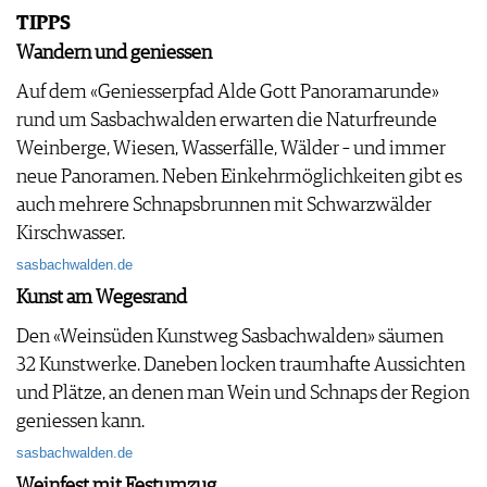
IMPRESSUM
TIPPS
AGB & DATENSCHUTZ
Wandern und geniessen
FAQ
Auf dem «Geniesserpfad Alde Gott Panoramarunde»
rund um Sasbachwalden erwarten die Naturfreunde
Weinberge, Wiesen, Wasserfälle, Wälder – und immer
neue Panoramen. Neben Einkehrmöglichkeiten gibt es
auch mehrere Schnapsbrunnen mit Schwarzwälder
Kirschwasser.
sasbachwalden.de
Kunst am Wegesrand
Den «Weinsüden Kunstweg Sasbachwalden» säumen
32 Kunstwerke. Daneben locken traumhafte Aussichten
und Plätze, an denen man Wein und Schnaps der Region
geniessen kann.
sasbachwalden.de
Weinfest mit Festumzug