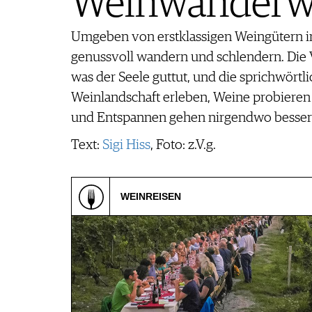
Weinwanderwe
REPORTAGEN
MEDIATHEK
DOSSIER
Umgeben von erstklassigen Weingütern inm
APPS
WINEGUIDES
NEWS
VIDEOS
genussvoll wandern und schlendern. Die V
KLARTEXT
WEINWIRTSCHAFT
BILDSTRECKEN
EXTRAS
was der Seele guttut, und die sprichwörtl
WEINSZENE
BÜCHER
ANMELDEN
ABO
Weinlandschaft erleben, Weine probieren
PORTRAITS
AUSGABE
und Entspannen gehen nirgendwo besser a
VINOPHILES
ARCHIV
AWARDS
ARCHIV
Text:
Sigi Hiss
, Foto: z.V.g.
VORTEILSWELT
GEWINNSPIELE
VORTEILSWELT
TRINKREIFETABELLE
WEINREISEN
ABO
WEINSUCHE
NEWSLETTER
WINE TRADE CLUB
REDAKTION