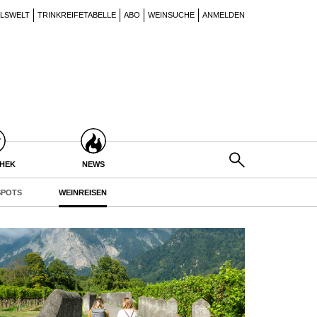
ILSWELT
TRINKREIFETABELLE
ABO
WEINSUCHE
ANMELDEN
THEK
NEWS
POTS
WEINREISEN