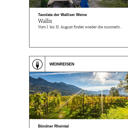
JOBS
WERBUNG
Tavolata der Walliser Weine
PRESSE
Wallis
IMPRESSUM
Vom 1. bis 31. August findet wieder die nunmehr…
AGB & DATENSCHUTZ
FAQ
SCHWEIZ
|
WEINREISEN
DEUTSCHLAND
|
SUISSE ROMANDE
Bündner Rheintal