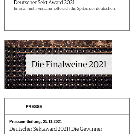
Deutscher Sekt Award 2021
WEINSZENE
BÜCHER
ANMELDEN
ABO
Einmal mehr versammelte sich die Spitze der deutschen…
PORTRAITS
AUSGABE
VINOPHILES
ARCHIV
AWARDS
ARCHIV
VORTEILSWELT
GEWINNSPIELE
VORTEILSWELT
TRINKREIFETABELLE
ABO
WEINSUCHE
NEWSLETTER
WINE TRADE CLUB
REDAKTION
JOBS
WERBUNG
PRESSE
PRESSE
IMPRESSUM
Pressemitteilung, 25.11.2021
AGB & DATENSCHUTZ
Deutscher Sektaward 2021 | Die Gewinner
FAQ