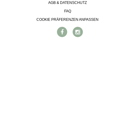
AGB & DATENSCHUTZ
WEINSZENE
BÜCHER
ANMELDEN
ABO
PORTRAITS
FAQ
AUSGABE
VINOPHILES
COOKIE PRÄFERENZEN ANPASSEN
ARCHIV
AWARDS
ARCHIV
VORTEILSWELT
GEWINNSPIELE
VORTEILSWELT
TRINKREIFETABELLE
ABO
WEINSUCHE
NEWSLETTER
WINE TRADE CLUB
REDAKTION
JOBS
WERBUNG
PRESSE
IMPRESSUM
AGB & DATENSCHUTZ
FAQ