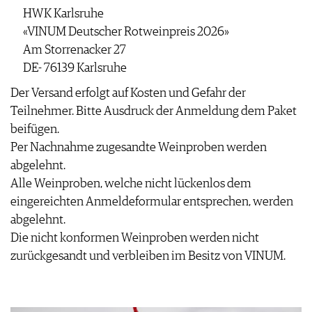
WEINSZENE
BÜCHER
HWK Karlsruhe
ANMELDEN
ABO
PORTRAITS
«VINUM Deutscher Rotweinpreis 2026»
AUSGABE
VINOPHILES
Am Storrenacker 27
ARCHIV
AWARDS
ARCHIV
DE- 76139 Karlsruhe
VORTEILSWELT
GEWINNSPIELE
VORTEILSWELT
Der Versand erfolgt auf Kosten und Gefahr der
TRINKREIFETABELLE
Teilnehmer. Bitte Ausdruck der Anmeldung dem Paket
ABO
beifügen.
WEINSUCHE
Per Nachnahme zugesandte Weinproben werden
NEWSLETTER
abgelehnt.
WINE TRADE CLUB
Alle Weinproben, welche nicht lückenlos dem
REDAKTION
eingereichten Anmeldeformular entsprechen, werden
JOBS
abgelehnt.
WERBUNG
Die nicht konformen Weinproben werden nicht
PRESSE
zurückgesandt und verbleiben im Besitz von VINUM.
IMPRESSUM
AGB & DATENSCHUTZ
FAQ