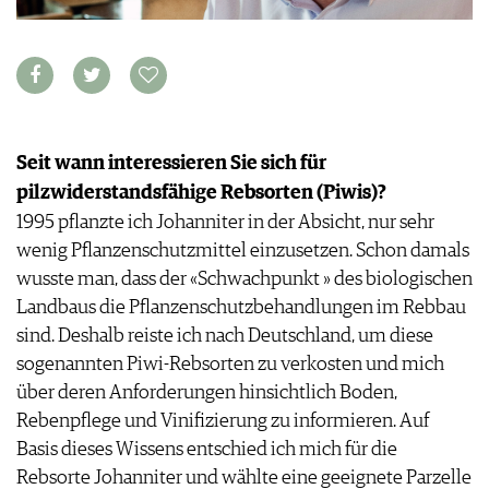
WEINSZENE
BÜCHER
ANMELDEN
ABO
PORTRAITS
AUSGABE
VINOPHILES
ARCHIV
AWARDS
ARCHIV
VORTEILSWELT
GEWINNSPIELE
VORTEILSWELT
Seit wann interessieren Sie sich für
TRINKREIFETABELLE
pilzwiderstandsfähige Rebsorten (Piwis)?
ABO
1995 pflanzte ich Johanniter in der Absicht, nur sehr
WEINSUCHE
wenig Pflanzenschutzmittel einzusetzen. Schon damals
NEWSLETTER
wusste man, dass der «Schwachpunkt » des biologischen
WINE TRADE CLUB
Landbaus die Pflanzenschutzbehandlungen im Rebbau
REDAKTION
sind. Deshalb reiste ich nach Deutschland, um diese
JOBS
sogenannten Piwi-Rebsorten zu verkosten und mich
WERBUNG
über deren Anforderungen hinsichtlich Boden,
PRESSE
Rebenpflege und Vinifizierung zu informieren. Auf
IMPRESSUM
Basis dieses Wissens entschied ich mich für die
AGB & DATENSCHUTZ
Rebsorte Johanniter und wählte eine geeignete Parzelle
FAQ