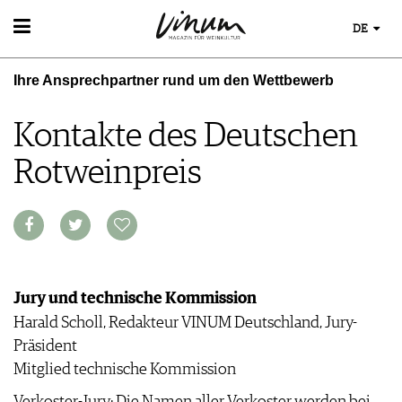
DE
WEIN
Ihre Ansprechpartner rund um den Wettbewerb
WEINSUCHE
WEINWISSEN
GUIDE WEINGÜTER
WEINREGIONEN
Kontakte des Deutschen
WINETRADECLUB
EVENTS
WEINLEXIKON
WINZER
Rotweinpreis
EVENTKALENDER
WEINGESCHICHTE
WEINE DES MONATS
AWARDS
WEINLAGERUNG
TRINKREIFETABELLE
EVENT-BILDER
INFOGRAFIKEN
UNIQUE WINERIES
TIPPS & TRICKS
CLUB LES DOMAINES
ESSEN & TRINKEN
NEWS
FOOD PAIRING TIPPS
MAGAZIN
FOOD PAIRING TABELLE
Jury und technische Kommission
REPORTAGEN
KULINARIK
Harald Scholl, Redakteur VINUM Deutschland, Jury-
MEDIATHEK
DOSSIER
REZEPTE
Präsident
APPS
WINEGUIDES
HOTSPOTS
NEWS
Mitglied technische Kommission
VIDEOS
KLARTEXT
WEINREISEN
WEINWIRTSCHAFT
BILDSTRECKEN
EXTRAS