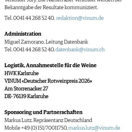
Verkoster-Jury: Die Namen aller Verkoster werden bei
WEINSZENE
BÜCHER
ANMELDEN
ABO
Bekanntgabe der Resultate kommuniziert.
PORTRAITS
AUSGABE
Tel. 0041 44 268 52 40,
redaktion@vinum.de
VINOPHILES
ARCHIV
AWARDS
ARCHIV
VORTEILSWELT
GEWINNSPIELE
Administration
VORTEILSWELT
Miguel Zamorano, Leitung Datenbank
TRINKREIFETABELLE
Tel. 0041 44 268 52 40,
datenbank@vinum.ch
ABO
WEINSUCHE
Logistik, Annahmestelle für die Weine
NEWSLETTER
HWK Karlsruhe
WINE TRADE CLUB
VINUM «Deutscher Rotweinpreis 2026»
REDAKTION
Am Storrenacker 27
JOBS
DE- 76139 Karlsruhe
WERBUNG
PRESSE
Sponsoring und Partnerschaften
IMPRESSUM
Markus Lutz, Repräsentanz Deutschland
AGB & DATENSCHUTZ
Mobile +49 (0) 151/70011750,
markus.lutz@vinum.de
FAQ