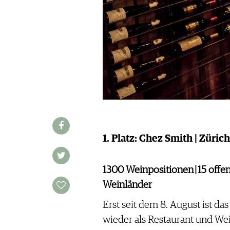
IMPRESSUM
AGB & DATENSCHUTZ
FAQ
SCHWEIZ
|
DEUTSCHLAND
|
SUISSE ROMANDE
1. Platz: Chez Smith | Zürich
1300 Weinpositionen | 15 offen
Weinländer
Erst seit dem 8. August ist d
wieder als Restaurant und W