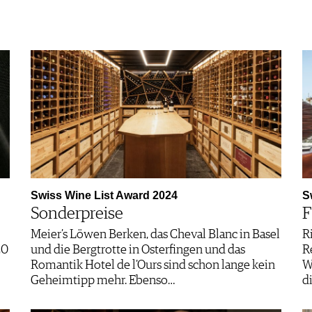
Swiss Wine List Award 2024
S
Sonderpreise
F
Meier’s Löwen Berken, das Cheval Blanc in Basel
R
20
und die Bergtrotte in Osterfingen und das
R
Romantik Hotel de l’Ours sind schon lange kein
W
Geheimtipp mehr. Ebenso…
d