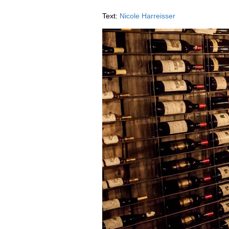
VIDEOS
KLARTEXT
WEINREISEN
WEINWIRTSCHAFT
BILDSTRECKEN
Text:
Nicole Harreisser
EXTRAS
WEINSZENE
BÜCHER
ANMELDEN
ABO
PORTRAITS
AUSGABE
VINOPHILES
ARCHIV
AWARDS
ARCHIV
VORTEILSWELT
GEWINNSPIELE
VORTEILSWELT
TRINKREIFETABELLE
ABO
WEINSUCHE
NEWSLETTER
WINE TRADE CLUB
REDAKTION
JOBS
WERBUNG
PRESSE