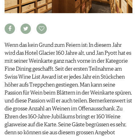
WEINSZENE
BÜCHER
ANMELDEN
ABO
PORTRAITS
AUSGABE
VINOPHILES
ARCHIV
AWARDS
ARCHIV
VORTEILSWELT
GEWINNSPIELE
VORTEILSWELT
Wenn das kein Grund zum Feiern ist: In diesem Jahr
TRINKREIFETABELLE
wird das Hotel Glacier 160 Jahre alt, und Jan Pyott hat es
ABO
mit seiner Weinkarte ganz nach vorne in der Kategorie
WEINSUCHE
Fine Dining geschafft. Seit der ersten Teilnahme am
NEWSLETTER
Swiss Wine List Award ist er jedes Jahr ein Stückchen
WINE TRADE CLUB
höher aufs Treppchen gestiegen. Man kann seine
REDAKTION
Passion für Wein beim Blättern in der Weinkarte spüren,
JOBS
und diese Passion will er auch teilen. Bemerkenswert ist
WERBUNG
die grosse Anzahl an Weinen im Offenausschank. Zu
PRESSE
Ehren des 160-Jahre-Jubiläums bringt er 160 Weine
IMPRESSUM
glasweise auf die Karte. Seine Gäste begrüssen es sehr,
AGB & DATENSCHUTZ
denn so können sie aus diesem grossen Angebot
FAQ