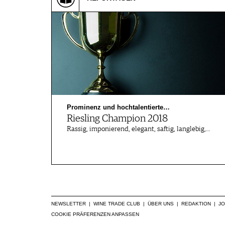
VIDEOS
KLARTEXT
WEINREISEN
WEINWIRTSCHAFT
BILDSTRECKEN
EXTRAS
WEINSZENE
BÜCHER
ANMELDEN
ABO
PORTRAITS
AUSGABE
VINOPHILES
ARCHIV
AWARDS
ARCHIV
VORTEILSWELT
GEWINNSPIELE
VORTEILSWELT
TRINKREIFETABELLE
Prominenz und hochtalentierte…
ABO
Riesling Champion 2018
Rassig, imponierend, elegant, saftig, langlebig,…
WEINSUCHE
NEWSLETTER
WINE TRADE CLUB
REDAKTION
JOBS
WERBUNG
NEWSLETTER
|
WINE TRADE CLUB
|
ÜBER UNS
|
REDAKTION
|
J
COOKIE PRÄFERENZEN ANPASSEN
PRESSE