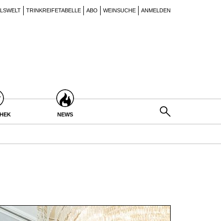
ILSWELT
TRINKREIFETABELLE
ABO
WEINSUCHE
ANMELDEN
THEK
NEWS