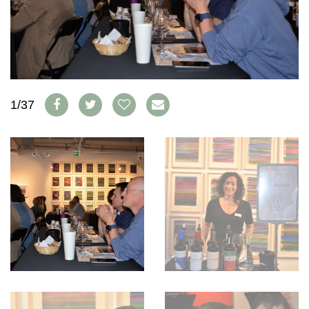
WEINSZENE
BÜCHER
ANMELDEN
ABO
PORTRAITS
AUSGABE
VINOPHILES
ARCHIV
AWARDS
ARCHIV
VORTEILSWELT
GEWINNSPIELE
VORTEILSWELT
1/37
TRINKREIFETABELLE
ABO
WEINSUCHE
NEWSLETTER
WINE TRADE CLUB
REDAKTION
JOBS
WERBUNG
PRESSE
IMPRESSUM
AGB & DATENSCHUTZ
FAQ