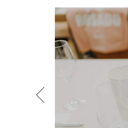
VIDEOS
KLARTEXT
WEINREISEN
WEINWIRTSCHAFT
BILDSTRECKEN
EXTRAS
WEINSZENE
BÜCHER
ANMELDEN
ABO
PORTRAITS
AUSGABE
VINOPHILES
ARCHIV
AWARDS
ARCHIV
VORTEILSWELT
GEWINNSPIELE
VORTEILSWELT
TRINKREIFETABELLE
ABO
WEINSUCHE
NEWSLETTER
WINE TRADE CLUB
REDAKTION
JOBS
WERBUNG
PRESSE