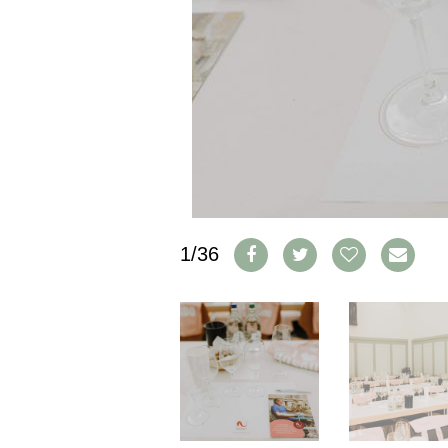
IMPRESSUM
AGB & DATENSCHUTZ
FAQ
SCHWEIZ
|
DEUTSCHLAND
|
SUISSE ROMANDE
1/36