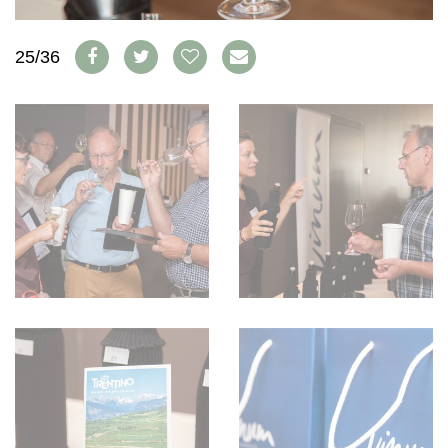
WEINSZENE
BÜCHER
ANMELDEN
ABO
PORTRAITS
AUSGABE
25/36
VINOPHILES
ARCHIV
AWARDS
ARCHIV
VORTEILSWELT
GEWINNSPIELE
VORTEILSWELT
TRINKREIFETABELLE
ABO
WEINSUCHE
NEWSLETTER
WINE TRADE CLUB
REDAKTION
JOBS
WERBUNG
PRESSE
IMPRESSUM
AGB & DATENSCHUTZ
FAQ