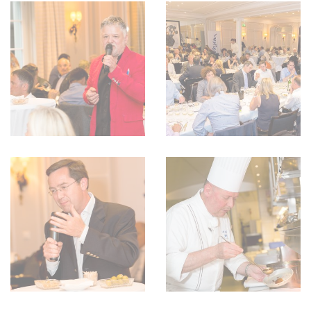
WEINSZENE
BÜCHER
ANMELDEN
ABO
PORTRAITS
AUSGABE
VINOPHILES
ARCHIV
AWARDS
ARCHIV
VORTEILSWELT
GEWINNSPIELE
VORTEILSWELT
TRINKREIFETABELLE
ABO
WEINSUCHE
NEWSLETTER
WINE TRADE CLUB
REDAKTION
JOBS
WERBUNG
PRESSE
IMPRESSUM
AGB & DATENSCHUTZ
FAQ