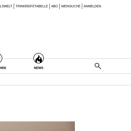
ILSWELT
TRINKREIFETABELLE
ABO
WEINSUCHE
ANMELDEN
THEK
NEWS