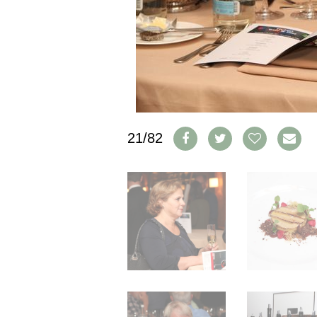
IMPRESSUM
AGB & DATENSCHUTZ
FAQ
SCHWEIZ
|
DEUTSCHLAND
|
21/82
SUISSE ROMANDE