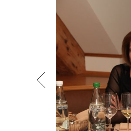
VIDEOS
KLARTEXT
WEINREISEN
WEINWIRTSCHAFT
BILDSTRECKEN
EXTRAS
WEINSZENE
BÜCHER
ANMELDEN
ABO
PORTRAITS
AUSGABE
VINOPHILES
ARCHIV
AWARDS
ARCHIV
VORTEILSWELT
GEWINNSPIELE
VORTEILSWELT
TRINKREIFETABELLE
ABO
WEINSUCHE
NEWSLETTER
WINE TRADE CLUB
REDAKTION
JOBS
WERBUNG
PRESSE