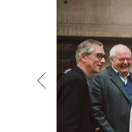
VIDEOS
KLARTEXT
WEINREISEN
WEINWIRTSCHAFT
BILDSTRECKEN
EXTRAS
WEINSZENE
BÜCHER
ANMELDEN
ABO
PORTRAITS
AUSGABE
VINOPHILES
ARCHIV
AWARDS
ARCHIV
VORTEILSWELT
GEWINNSPIELE
VORTEILSWELT
TRINKREIFETABELLE
ABO
WEINSUCHE
NEWSLETTER
WINE TRADE CLUB
REDAKTION
JOBS
WERBUNG
PRESSE