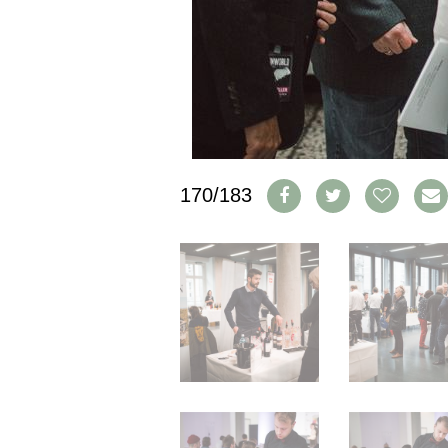
IMPRESSUM
AGB & DATENSCHUTZ
FAQ
SCHWEIZ
|
DEUTSCHLAND
|
170/183
SUISSE ROMANDE