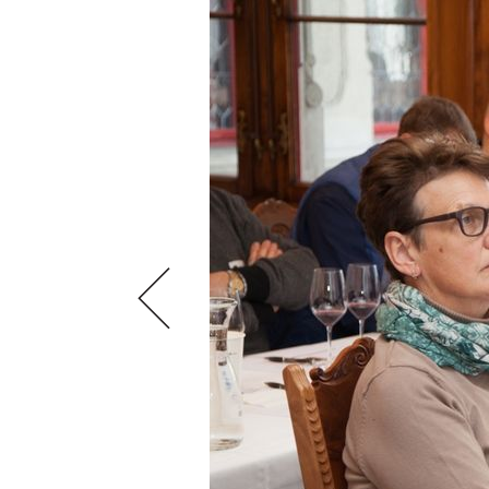
VIDEOS
KLARTEXT
WEINREISEN
WEINWIRTSCHAFT
BILDSTRECKEN
EXTRAS
WEINSZENE
BÜCHER
ANMELDEN
ABO
PORTRAITS
AUSGABE
VINOPHILES
ARCHIV
AWARDS
ARCHIV
VORTEILSWELT
GEWINNSPIELE
VORTEILSWELT
TRINKREIFETABELLE
ABO
WEINSUCHE
NEWSLETTER
WINE TRADE CLUB
REDAKTION
JOBS
WERBUNG
PRESSE