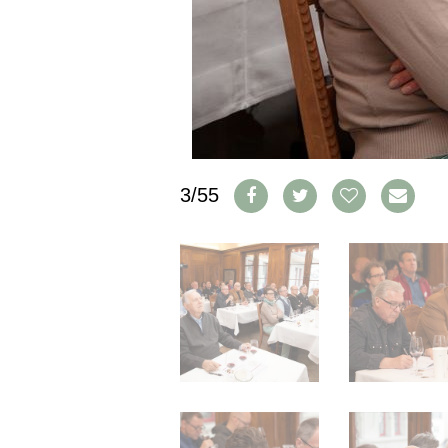
IMPRESSUM
AGB & DATENSCHUTZ
FAQ
SCHWEIZ
|
DEUTSCHLAND
|
3/55
SUISSE ROMANDE