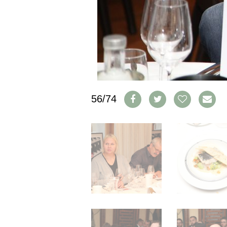
IMPRESSUM
AGB & DATENSCHUTZ
FAQ
SCHWEIZ
|
DEUTSCHLAND
|
56/74
SUISSE ROMANDE