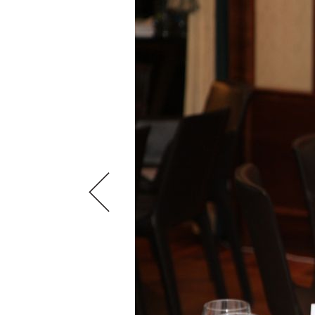
VIDEOS
KLARTEXT
WEINREISEN
WEINWIRTSCHAFT
BILDSTRECKEN
EXTRAS
WEINSZENE
BÜCHER
ANMELDEN
ABO
PORTRAITS
AUSGABE
VINOPHILES
ARCHIV
AWARDS
ARCHIV
VORTEILSWELT
GEWINNSPIELE
VORTEILSWELT
TRINKREIFETABELLE
ABO
WEINSUCHE
NEWSLETTER
WINE TRADE CLUB
REDAKTION
JOBS
WERBUNG
PRESSE