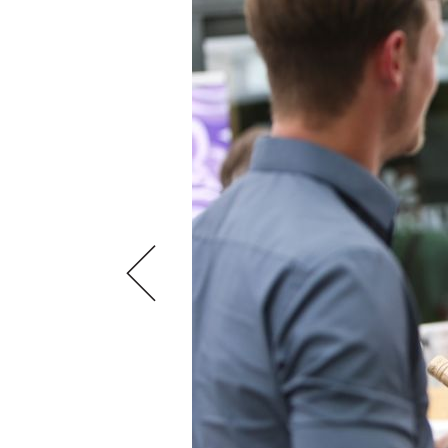
VIDEOS
KLARTEXT
WEINREISEN
WEINWIRTSCHAFT
BILDSTRECKEN
EXTRAS
WEINSZENE
BÜCHER
ANMELDEN
ABO
PORTRAITS
AUSGABE
VINOPHILES
ARCHIV
AWARDS
ARCHIV
VORTEILSWELT
GEWINNSPIELE
VORTEILSWELT
TRINKREIFETABELLE
ABO
WEINSUCHE
NEWSLETTER
WINE TRADE CLUB
REDAKTION
JOBS
WERBUNG
PRESSE