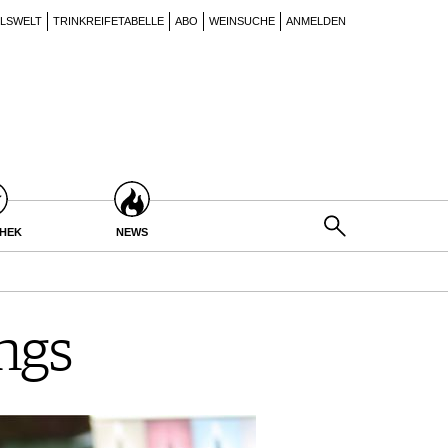
ILSWELT
TRINKREIFETABELLE
ABO
WEINSUCHE
ANMELDEN
THEK
NEWS
ngs