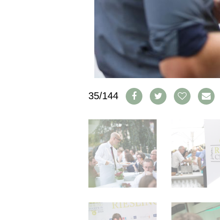
IMPRESSUM
AGB & DATENSCHUTZ
FAQ
SCHWEIZ
|
DEUTSCHLAND
|
35/144
SUISSE ROMANDE