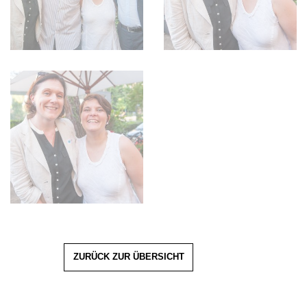
ZURÜCK ZUR ÜBERSICHT