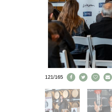
IMPRESSUM
AGB & DATENSCHUTZ
FAQ
SCHWEIZ
|
DEUTSCHLAND
|
SUISSE ROMANDE
121/165