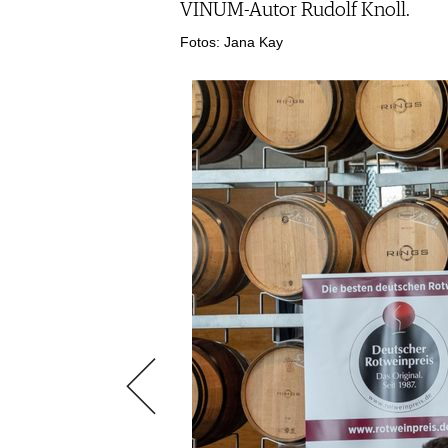
VIDEOS
KLARTEXT
VINUM-Autor Rudolf Knoll.
WEINREISEN
WEINWIRTSCHAFT
BILDSTRECKEN
EXTRAS
Fotos: Jana Kay
WEINSZENE
BÜCHER
ANMELDEN
ABO
PORTRAITS
AUSGABE
VINOPHILES
ARCHIV
AWARDS
ARCHIV
VORTEILSWELT
GEWINNSPIELE
VORTEILSWELT
TRINKREIFETABELLE
ABO
WEINSUCHE
NEWSLETTER
WINE TRADE CLUB
REDAKTION
JOBS
WERBUNG
PRESSE