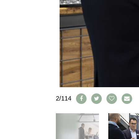
IMPRESSUM
AGB & DATENSCHUTZ
FAQ
SCHWEIZ
|
DEUTSCHLAND
|
SUISSE ROMANDE
2/114