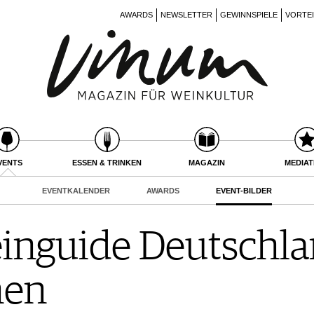
AWARDS
NEWSLETTER
GEWINNSPIELE
VORTE
VENTS
ESSEN & TRINKEN
MAGAZIN
MEDIA
EVENTKALENDER
AWARDS
EVENT-BILDER
nguide Deutschla
nen