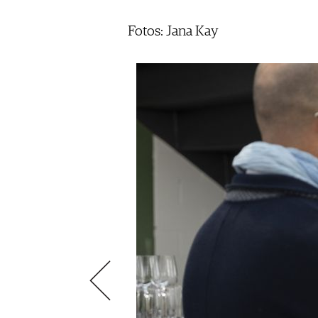
VIDEOS
KLARTEXT
WEINREISEN
WEINWIRTSCHAFT
BILDSTRECKEN
EXTRAS
Fotos: Jana Kay
WEINSZENE
BÜCHER
ANMELDEN
ABO
PORTRAITS
AUSGABE
VINOPHILES
ARCHIV
AWARDS
ARCHIV
VORTEILSWELT
GEWINNSPIELE
VORTEILSWELT
TRINKREIFETABELLE
ABO
WEINSUCHE
NEWSLETTER
WINE TRADE CLUB
REDAKTION
JOBS
WERBUNG
PRESSE