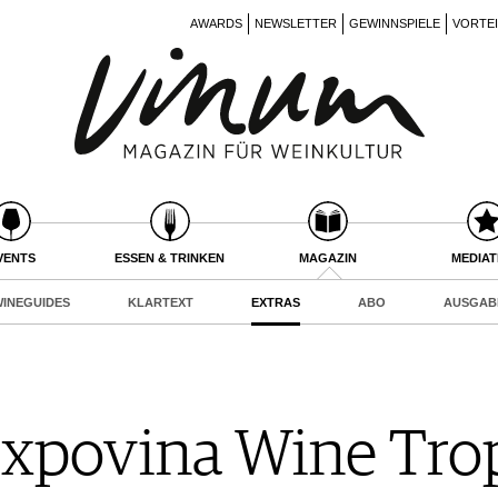
AWARDS
NEWSLETTER
GEWINNSPIELE
VORTE
VENTS
ESSEN & TRINKEN
MAGAZIN
MEDIA
INEGUIDES
KLARTEXT
EXTRAS
ABO
AUSGAB
Expovina Wine Tro