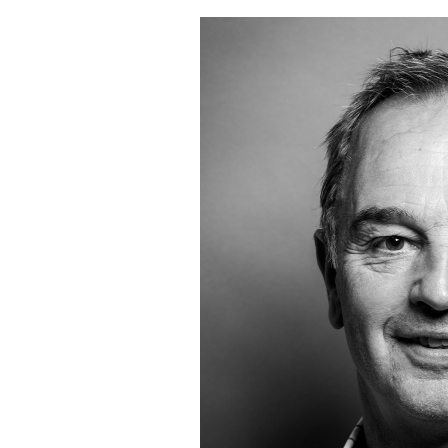
AUSGABE
ARCHIV
VORTEILSWELT
MEDIATHEK
APPS
NEWS
VIDEOS
WEINWIRTSCHAFT
BILDSTRECKEN
WEINSZENE
BÜCHER
ANMELDEN
PORTRAITS
VINOPHILES
AWARDS
ARCHIV
GEWINNSPIELE
VORTEILSWELT
TRINKREIFETABELLE
ABO
WEINSUCHE
NEWSLETTER