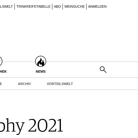
ILSWELT
TRINKREIFETABELLE
ABO
WEINSUCHE
ANMELDEN
THEK
NEWS
E
ARCHIV
VORTEILSWELT
phy 2021