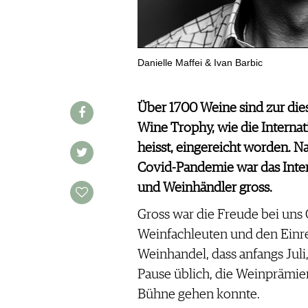
WINE TRADE CLUB
REDAKTION
JOBS
Danielle Maffei & Ivan Barbic
WERBUNG
PRESSE
Über 1700 Weine sind zur die
IMPRESSUM
Wine Trophy, wie die Interna
AGB & DATENSCHUTZ
heisst, eingereicht worden. N
FAQ
Covid-Pandemie war das Inte
und Weinhändler gross.
SCHWEIZ
|
Gross war die Freude bei uns
DEUTSCHLAND
|
Weinfachleuten und den Einr
SUISSE ROMANDE
Weinhandel, dass anfangs Jul
Pause üblich, die Weinprämi
Bühne gehen konnte.