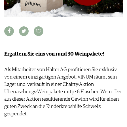
VORTEILSWELT
MEDIATHEK
APPS
NEWS
VIDEOS
WEINWIRTSCHAFT
BILDSTRECKEN
WEINSZENE
BÜCHER
ANMELDEN
PORTRAITS
Ergattern Sie eins von rund 30 Weinpakete!
VINOPHILES
AWARDS
ARCHIV
Als Mitarbeiter von Halter AG profitieren Sie exklusiv
GEWINNSPIELE
von einem einzigartigen Angebot. VINUM räumt sein
VORTEILSWELT
Lager und verkauft in einer Chairty-Aktion
TRINKREIFETABELLE
Überraschungs-Weinpakete mit je 6 Flaschen Wein. Der
ABO
aus dieser Aktion resultierende Gewinn wird für einen
WEINSUCHE
guten Zweck an die Kinderkrebshilfe Schweiz
NEWSLETTER
gespendet.
WINE TRADE CLUB
REDAKTION