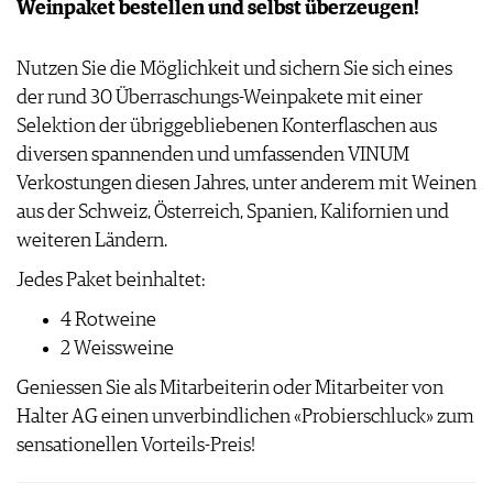
Weinpaket bestellen und selbst überzeugen!
JOBS
WERBUNG
Nutzen Sie die Möglichkeit und sichern Sie sich eines
PRESSE
der rund 30 Überraschungs-Weinpakete mit einer
IMPRESSUM
Selektion der übriggebliebenen Konterflaschen aus
AGB & DATENSCHUTZ
diversen spannenden und umfassenden VINUM
FAQ
Verkostungen diesen Jahres, unter anderem mit Weinen
aus der Schweiz, Österreich, Spanien, Kalifornien und
weiteren Ländern.
Jedes Paket beinhaltet:
4 Rotweine
2 Weissweine
Geniessen Sie als Mitarbeiterin oder Mitarbeiter von
Halter AG einen unverbindlichen «Probierschluck» zum
sensationellen Vorteils-Preis!