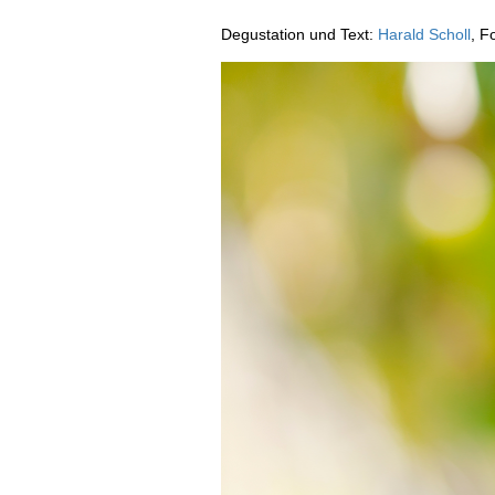
AUSGABE
Degustation und Text:
Harald Scholl
, F
ARCHIV
VORTEILSWELT
MEDIATHEK
APPS
NEWS
VIDEOS
WEINWIRTSCHAFT
BILDSTRECKEN
WEINSZENE
BÜCHER
ANMELDEN
PORTRAITS
VINOPHILES
AWARDS
ARCHIV
GEWINNSPIELE
VORTEILSWELT
TRINKREIFETABELLE
ABO
WEINSUCHE
NEWSLETTER