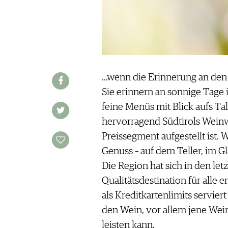
WINE TRADE CLUB
REDAKTION
JOBS
WERBUNG
PRESSE
…wenn die Erinnerung an den U
IMPRESSUM
Sie erinnern an sonnige Tage
AGB & DATENSCHUTZ
feine Menüs mit Blick aufs Ta
FAQ
hervorragend Südtirols Weinw
Preissegment aufgestellt ist. 
SCHWEIZ
|
Genuss – auf dem Teller, im 
DEUTSCHLAND
|
Die Region hat sich in den let
SUISSE ROMANDE
Qualitätsdestination für alle 
als Kreditkartenlimits servie
den Wein, vor allem jene Wein
leisten kann.