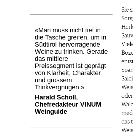
Sie 
Sorg
Herk
«Man muss nicht tief in
Sauv
die Tasche greifen, um in
Südtirol hervorragende
Viel
Weine zu trinken. Gerade
Boze
das mittlere
ents
Preissegment ist geprägt
Span
von Klarheit, Charakter
Sale
und ­grossem
Trinkvergnügen.»
Weis
oder
Harald Scholl,
Chefredakteur VINUM
Wald
Weinguide
medi
das t
Weis