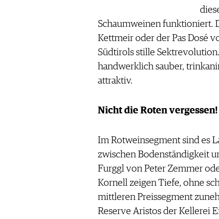
dies
Schaumweinen funktioniert. D
Kettmeir oder der Pas Dosé v
Südtirols stille Sektrevolutio
handwerklich sauber, trinkani
attraktiv.
Nicht die Roten vergessen!
Im Rotweinsegment sind es La
zwischen Bodenständigkeit u
Furggl von Peter Zemmer oder
Kornell zeigen Tiefe, ohne sch
mittleren Preissegment zune
Reserve Aristos der Kellerei