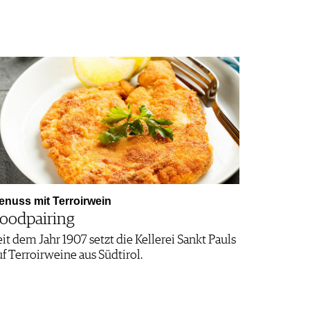
enuss mit Terroirwein
oodpairing
eit dem Jahr 1907 setzt die Kellerei Sankt Pauls
uf Terroir­weine aus Südtirol.