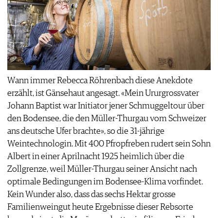
VORTEILSWELT
MEDIATHEK
APPS
NEWS
VIDEOS
WEINWIRTSCHAFT
BILDSTRECKEN
WEINSZENE
Wann immer Rebecca Röhrenbach diese Anekdote
BÜCHER
ANMELDEN
PORTRAITS
erzählt, ist Gänsehaut angesagt. «Mein Ururgrossvater
VINOPHILES
Johann Baptist war Initiator jener Schmuggeltour über
AWARDS
ARCHIV
den Bodensee, die den Müller-Thurgau vom Schweizer
GEWINNSPIELE
ans deutsche Ufer brachte», so die 31-jährige
VORTEILSWELT
Weintechnologin. Mit 400 Pfropfreben rudert sein Sohn
TRINKREIFETABELLE
Albert in einer Aprilnacht 1925 heimlich über die
ABO
Zollgrenze, weil Müller-Thurgau seiner Ansicht nach
WEINSUCHE
optimale Bedingungen im Bodensee-Klima vorfindet.
NEWSLETTER
Kein Wunder also, dass das sechs Hektar grosse
WINE TRADE CLUB
Familienweingut heute Ergebnisse dieser Rebsorte
REDAKTION