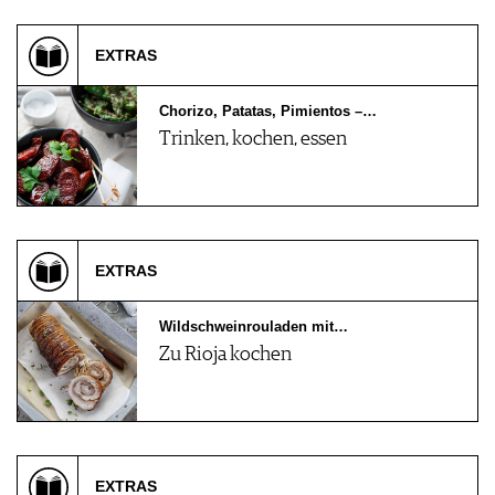
VORTEILSWELT
EXTRAS
MEDIATHEK
APPS
Chorizo, Patatas, Pimientos –…
NEWS
VIDEOS
Trinken, kochen, essen
WEINWIRTSCHAFT
BILDSTRECKEN
WEINSZENE
BÜCHER
ANMELDEN
PORTRAITS
VINOPHILES
AWARDS
ARCHIV
EXTRAS
GEWINNSPIELE
VORTEILSWELT
Wildschweinrouladen mit…
TRINKREIFETABELLE
Zu Rioja kochen
ABO
WEINSUCHE
NEWSLETTER
WINE TRADE CLUB
REDAKTION
EXTRAS