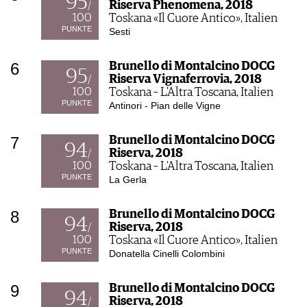
95
Riserva Phenomena, 2018
/
100
Toskana «Il Cuore Antico», Italien
PUNKTE
Sesti
6
Brunello di Montalcino DOCG
95
Riserva Vignaferrovia, 2018
/
100
Toskana – L'Altra Toscana, Italien
PUNKTE
Antinori - Pian delle Vigne
7
Brunello di Montalcino DOCG
94
Riserva, 2018
/
100
Toskana – L'Altra Toscana, Italien
PUNKTE
La Gerla
8
Brunello di Montalcino DOCG
94
Riserva, 2018
/
100
Toskana «Il Cuore Antico», Italien
PUNKTE
Donatella Cinelli Colombini
9
Brunello di Montalcino DOCG
94
Riserva, 2018
/