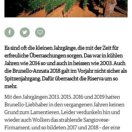
VORTEILSWELT
MEDIATHEK
APPS
NEWS
VIDEOS
WEINWIRTSCHAFT
BILDSTRECKEN
WEINSZENE
Es sind oft die kleinen Jahrgänge, die mit der Zeit für
BÜCHER
ANMELDEN
PORTRAITS
erfreuliche Überraschungen sorgen. Das war in kühlen
VINOPHILES
Jahren wie 2014 so und auch in heissen wie 2003. Auch
AWARDS
ARCHIV
die Brunello-Annata 2018 galt im Vorjahr nicht sicher als
GEWINNSPIELE
Spitzenjahrgang. Dafür überrascht die Riserva um so
VORTEILSWELT
mehr.
TRINKREIFETABELLE
Mit den Jahrgängen 2013, 2015, 2016 und 2019 hatten
ABO
Brunello-Liebhaber in den vergangenen Jahren keinen
WEINSUCHE
Grund zum Lamentieren. Leider verdunkeln hin und
NEWSLETTER
wieder auch Wolken das strahlende Sangiovese-
WINE TRADE CLUB
Firmament, und so bildeten 2017 und 2018 – der eine
REDAKTION