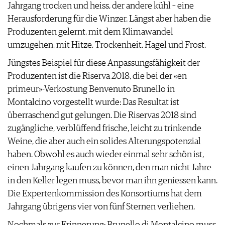
Jahrgang trocken und heiss, der andere kühl – eine
JOBS
Herausforderung für die Winzer. Längst aber haben die
WERBUNG
Produzenten gelernt, mit dem Klimawandel
PRESSE
umzugehen, mit Hitze, Trockenheit, Hagel und Frost.
IMPRESSUM
AGB & DATENSCHUTZ
Jüngstes Beispiel für diese Anpassungsfähigkeit der
FAQ
Produzenten ist die Riserva 2018, die bei der «en
primeur»-Verkostung Benvenuto Brunello in
Montalcino vorgestellt wurde: Das Resultat ist
überraschend gut gelungen. Die Riservas 2018 sind
zugängliche, verblüffend frische, leicht zu trinkende
Weine, die aber auch ein solides Alterungspotenzial
haben. Obwohl es auch wieder einmal sehr schön ist,
einen Jahrgang kaufen zu können, den man nicht Jahre
in den Keller legen muss, bevor man ihn geniessen kann.
Die Expertenkommission des Konsortiums hat dem
Jahrgang übrigens vier von fünf Sternen verliehen.
Nochmals zur Erinnerung: Brunello di Montalcino muss