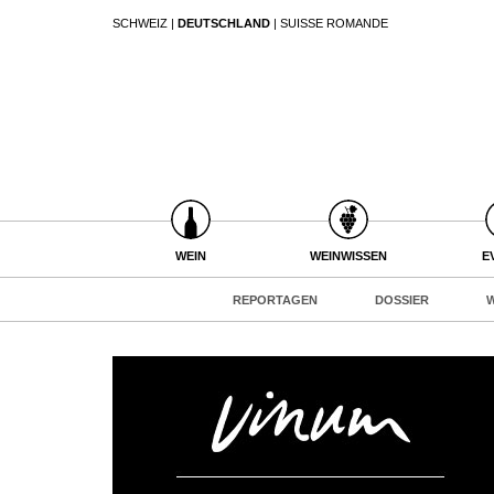
SCHWEIZ
|
DEUTSCHLAND
|
SUISSE ROMANDE
SUCHEN
WEIN
WEINSUCHE
WEINWISSEN
GUIDE WEINGÜTER
WEINREGIONEN
WINETRADECLUB
EVENTS
WEINLEXIKON
WINZER
EVENTKALENDER
WEINGESCHICHTE
WEINE DES MONATS
ESSEN & TRINKEN
WEIN
WEINWISSEN
E
AWARDS
WEINLAGERUNG
TRINKREIFETABELLE
FOOD PAIRING TIPPS
EVENT-BILDER
INFOGRAFIKEN
REPORTAGEN
DOSSIER
W
MAGAZIN
UNIQUE WINERIES
FOOD PAIRING TABELLE
TIPPS & TRICKS
CLUB LES DOMAINES
REPORTAGEN
KULINARIK
NEWS
DOSSIER
REZEPTE
WINEGUIDES
HOTSPOTS
KLARTEXT
WEINREISEN
EXTRAS
ABO