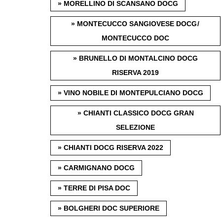
» MORELLINO DI SCANSANO DOCG
WINE TRADE CLUB
» MONTECUCCO SANGIOVESE DOCG /
REDAKTION
MONTECUCCO DOC
JOBS
WERBUNG
» BRUNELLO DI MONTALCINO DOCG
PRESSE
RISERVA 2019
IMPRESSUM
» VINO NOBILE DI MONTEPULCIANO DOCG
AGB & DATENSCHUTZ
FAQ
» CHIANTI CLASSICO DOCG GRAN
SELEZIONE
SCHWEIZ
|
» CHIANTI DOCG RISERVA 2022
DEUTSCHLAND
|
» CARMIGNANO DOCG
SUISSE ROMANDE
» TERRE DI PISA DOC
» BOLGHERI DOC SUPERIORE