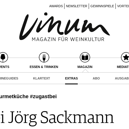
AWARDS
NEWSLETTER
GEWINNSPIELE
VORTE
VENTS
ESSEN & TRINKEN
MAGAZIN
MEDIA
INEGUIDES
KLARTEXT
EXTRAS
ABO
AUSGAB
ourmetküche #zugastbei
i Jörg Sackmann