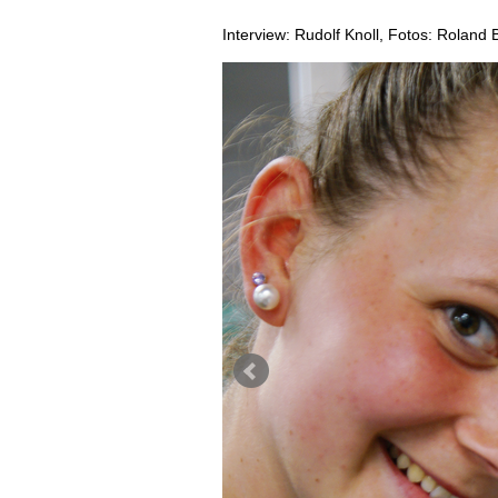
AUSGABE
Interview: Rudolf Knoll, Fotos: Roland 
ARCHIV
VORTEILSWELT
MEDIATHEK
APPS
NEWS
VIDEOS
WEINWIRTSCHAFT
BILDSTRECKEN
WEINSZENE
BÜCHER
ANMELDEN
PORTRAITS
VINOPHILES
AWARDS
ARCHIV
GEWINNSPIELE
VORTEILSWELT
TRINKREIFETABELLE
ABO
WEINSUCHE
NEWSLETTER