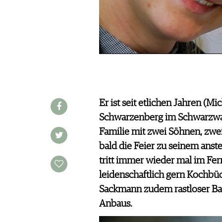
WINE TRADE CLUB
REDAKTION
JOBS
WERBUNG
PRESSE
IMPRESSUM
AGB & DATENSCHUTZ
Er ist seit etlichen Jahren (M
FAQ
Schwarzenberg im Schwarzwal
Familie mit zwei Söhnen, zwe
SCHWEIZ
|
bald die Feier zu seinem ans
DEUTSCHLAND
|
tritt immer wieder mal im Fe
SUISSE ROMANDE
leidenschaftlich gern Kochbüch
Sackmann zudem rastloser Bau
Anbaus.