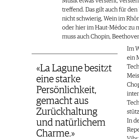
Musik etwas versteht, versteh
treffend. Das gilt auch für de
nicht schwierig, Wein im Rhôn
oder hier im Haut-Médoc zu ma
muss auch Chopin, Beethoven
Im W
ein 
«La Lagune besitzt
Tech
Meis
eine starke
Chop
Persönlichkeit,
inte
gemacht aus
Tech
Zurückhaltung
stütz
In d
und natürlichem
Repe
Charme.»
Vibr