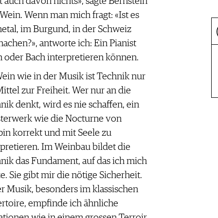
t auch davon nichts», sagte Bernstein
n Wein. Wenn man mich fragt: «Ist es
etal, im Burgund, in der Schweiz
chen?», antworte ich: Ein Pianist
 oder Bach interpretieren können.
ein wie in der Musik ist Technik nur
Mittel zur Freiheit. Wer nur an die
nik denkt, wird es nie schaffen, ein
terwerk wie die Nocturne von
in korrekt und mit Seele zu
rpretieren. Im Weinbau bildet die
nik das Fundament, auf das ich mich
e. Sie gibt mir die nötige Sicherheit.
er Musik, besonders im klassischen
rtoire, empfinde ich ähnliche
ationen wie in einem grossen Terroir.