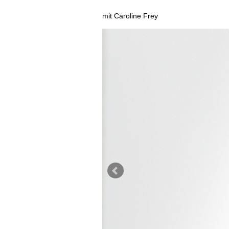
AUSGABE
mit Caroline Frey
ARCHIV
VORTEILSWELT
MEDIATHEK
APPS
NEWS
VIDEOS
WEINWIRTSCHAFT
BILDSTRECKEN
WEINSZENE
BÜCHER
ANMELDEN
PORTRAITS
VINOPHILES
AWARDS
ARCHIV
GEWINNSPIELE
VORTEILSWELT
TRINKREIFETABELLE
ABO
WEINSUCHE
NEWSLETTER