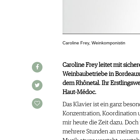
WINE TRADE CLUB
REDAKTION
JOBS
WERBUNG
Caroline Frey, Weinkomponistin
PRESSE
IMPRESSUM
AGB & DATENSCHUTZ
Caroline Frey leitet mit siche
FAQ
Weinbaubetriebe in Bordeaux
dem Rhônetal. Ihr Erstlingswe
SCHWEIZ
|
Haut-Médoc.
DEUTSCHLAND
|
Das Klavier ist ein ganz beso
SUISSE ROMANDE
Konzentration, Koordination 
mir heute die Zeit dazu. Doch
mehrere Stunden an meinem I