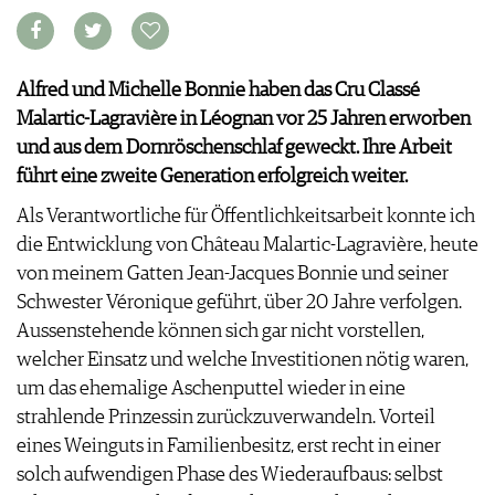
VORTEILSWELT
MEDIATHEK
Alfred und Michelle Bonnie haben das Cru Classé
APPS
Malartic-Lagravière in Léognan vor 25 Jahren erworben
NEWS
VIDEOS
und aus dem Dornröschenschlaf geweckt. Ihre Arbeit
WEINWIRTSCHAFT
BILDSTRECKEN
führt eine zweite Generation erfolgreich weiter.
WEINSZENE
BÜCHER
ANMELDEN
PORTRAITS
Als Verantwortliche für Öffentlichkeitsarbeit konnte ich
VINOPHILES
die Entwicklung von Château Malartic-Lagravière, heute
AWARDS
ARCHIV
von meinem Gatten Jean-Jacques Bonnie und seiner
GEWINNSPIELE
Schwester Véronique geführt, über 20 Jahre verfolgen.
VORTEILSWELT
Aussenstehende können sich gar nicht vorstellen,
TRINKREIFETABELLE
welcher Einsatz und welche Investitionen nötig waren,
ABO
um das ehemalige Aschenputtel wieder in eine
WEINSUCHE
strahlende Prinzessin zurückzuverwandeln. Vorteil
NEWSLETTER
eines Weinguts in Familienbesitz, erst recht in einer
WINE TRADE CLUB
solch aufwendigen Phase des Wiederaufbaus: selbst
REDAKTION