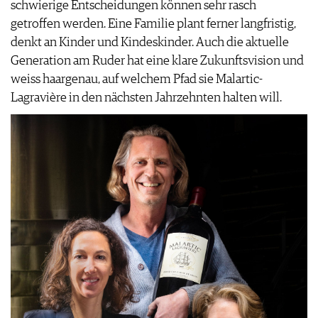
schwierige Entscheidungen können sehr rasch
JOBS
getroffen werden. Eine Familie plant ferner langfristig,
WERBUNG
denkt an Kinder und Kindeskinder. Auch die aktuelle
PRESSE
Generation am Ruder hat eine klare Zukunftsvision und
IMPRESSUM
weiss haargenau, auf welchem Pfad sie Malartic-
AGB & DATENSCHUTZ
Lagravière in den nächsten Jahrzehnten halten will.
FAQ