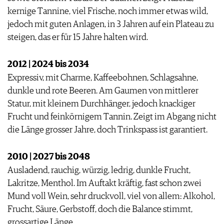
JOBS
kernige Tannine, viel Frische, noch immer etwas wild,
WERBUNG
jedoch mit guten Anlagen, in 3 Jahren auf ein Plateau zu
PRESSE
steigen, das er für 15 Jahre halten wird.
IMPRESSUM
AGB & DATENSCHUTZ
2012 | 2024 bis 2034
FAQ
Expressiv, mit Charme, Kaffeebohnen, Schlagsahne,
dunkle und rote Beeren. Am Gaumen von mittlerer
Statur, mit kleinem Durchhänger, jedoch knackiger
Frucht und feinkörnigem Tannin. Zeigt im Abgang nicht
die Länge grosser Jahre, doch Trinkspass ist garantiert.
2010 | 2027 bis 2048
Ausladend, rauchig, würzig, ledrig, dunkle Frucht,
Lakritze, Menthol. Im Auftakt kräftig, fast schon zwei
Mund voll Wein, sehr druckvoll, viel von allem: Alkohol,
Frucht, Säure, Gerbstoff, doch die Balance stimmt,
grossartige Länge.