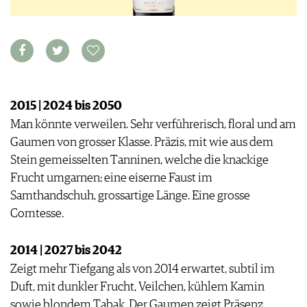
VORTEILSWELT
MEDIATHEK
APPS
NEWS
VIDEOS
WEINWIRTSCHAFT
BILDSTRECKEN
2015 | 2024 bis 2050
WEINSZENE
BÜCHER
ANMELDEN
Man könnte verweilen. Sehr verführerisch, floral und am
PORTRAITS
Gaumen von grosser Klasse. Präzis, mit wie aus dem
VINOPHILES
AWARDS
Stein gemeisselten Tanninen, welche die knackige
ARCHIV
GEWINNSPIELE
Frucht umgarnen; eine eiserne Faust im
VORTEILSWELT
Samthandschuh, grossartige Länge. Eine grosse
TRINKREIFETABELLE
Comtesse.
ABO
WEINSUCHE
2014 | 2027 bis 2042
NEWSLETTER
Zeigt mehr Tiefgang als von 2014 erwartet, subtil im
WINE TRADE CLUB
Duft, mit dunkler Frucht, Veilchen, kühlem Kamin
REDAKTION
sowie blondem Tabak. Der Gaumen zeigt Präsenz,