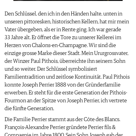
JOBS
WERBUNG
Den Schlüssel, den ich in den Händen halte, unten in
PRESSE
unseren pittoresken, historischen Kellern, hat mir mein
IMPRESSUM
Vater übergeben, als er in Rente ging. Ich war gerade
AGB & DATENSCHUTZ
33 Jahre alt. Er öffnet die Tore zu unserer Kellerei im
FAQ
Herzen von Chalons-en-Champagne. Wir sind die
einzige grosse Marke dieser Stadt. Mein Ururgrossvater,
der Winzer Paul Pithois, überreichte ihn seinem Sohn
und so weiter. Der Schlüssel symbolisiert
Familientradition und zeitlose Kontinuität. Paul Pithois
konnte Joseph Perrier 1888 von der Gründerfamilie
erwerben. Er steht für die erste Generation der Pithois-
Fourmon an der Spitze von Joseph Perrier, ich vertrete
die fünfte Generation.
Die Familie Perrier stammt aus der Côte des Blancs.
François-Alexandre Perrier gründete Perrier fils &
Compagnie im Jahre 1800. Sein Sohn Joseph gab der