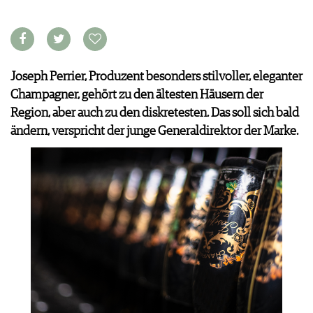
VORTEILSWELT
MEDIATHEK
APPS
Joseph Perrier, Produzent besonders stilvoller, eleganter
NEWS
VIDEOS
Champagner, gehört zu den ältesten Häusern der
WEINWIRTSCHAFT
BILDSTRECKEN
Region, aber auch zu den diskretesten. Das soll sich bald
WEINSZENE
BÜCHER
ANMELDEN
ändern, verspricht der junge Generaldirektor der Marke.
PORTRAITS
VINOPHILES
AWARDS
ARCHIV
GEWINNSPIELE
VORTEILSWELT
TRINKREIFETABELLE
ABO
WEINSUCHE
NEWSLETTER
WINE TRADE CLUB
REDAKTION