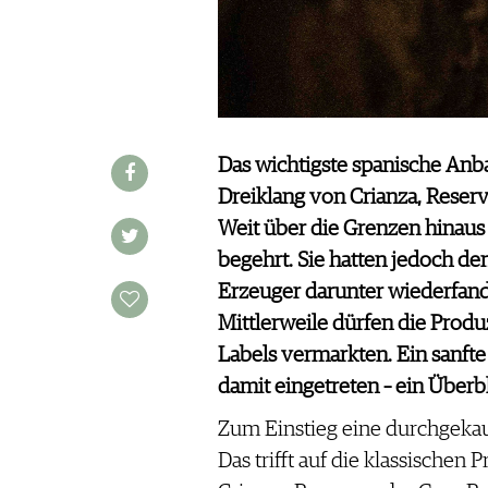
WINE TRADE CLUB
REDAKTION
JOBS
WERBUNG
PRESSE
Das wichtigste spanische Anb
IMPRESSUM
Dreiklang von Crianza, Reser
AGB & DATENSCHUTZ
Weit über die Grenzen hinaus
FAQ
begehrt. Sie hatten jedoch den 
Erzeuger darunter wiederfande
SCHWEIZ
|
Mittlerweile dürfen die Produ
DEUTSCHLAND
|
Labels vermarkten. Ein sanfte
SUISSE ROMANDE
damit eingetreten – ein Überbl
Zum Einstieg eine durchgekaut
Das trifft auf die klassischen 