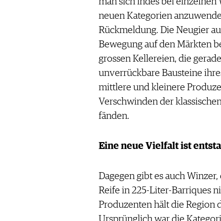
man sich indes bei einzelnen 
neuen Kategorien anzuwenden, 
Rückmeldung. Die Neugier auf
Bewegung auf den Märkten bedi
grossen Kellereien, die gerade
unverrückbare Bausteine ihre
mittlere und kleinere Produze
Verschwinden der klassischen
fänden.
Eine neue Vielfalt ist ents
Dagegen gibt es auch Winzer, d
Reife in 225-Liter-Barriques n
Produzenten hält die Region d
Ursprünglich war die Kategori