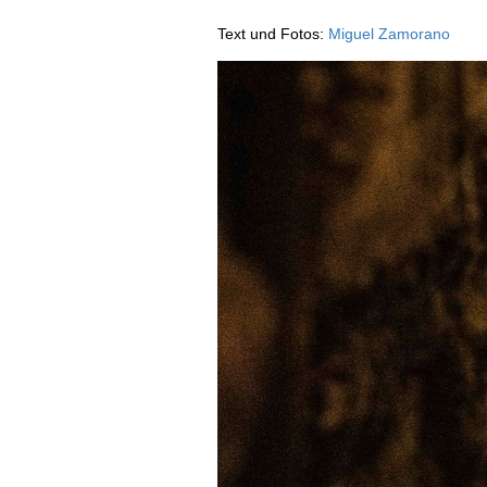
AUSGABE
Text und Fotos:
Miguel Zamorano
ARCHIV
VORTEILSWELT
MEDIATHEK
APPS
NEWS
VIDEOS
WEINWIRTSCHAFT
BILDSTRECKEN
WEINSZENE
BÜCHER
ANMELDEN
PORTRAITS
VINOPHILES
AWARDS
ARCHIV
GEWINNSPIELE
VORTEILSWELT
TRINKREIFETABELLE
ABO
WEINSUCHE
NEWSLETTER