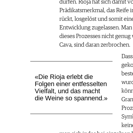
dürfen. Rioja hat sich damit 
Prädikatsmerkmal, das Reife i
rückt, losgelöst und somit ein
Entwicklung zugelassen. Man 
dieses Prozesses nicht genug
Cava, sind daran zerbrochen.
Dass
geko
best
«Die Rioja erlebt die
wurd
Folgen einer entfesselten
Vielfalt, und das macht
könn
die Weine so spannend.»
Gran
Proz
Symb
kein