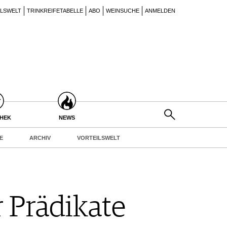
ILSWELT
TRINKREIFETABELLE
ABO
WEINSUCHE
ANMELDEN
THEK
NEWS
E
ARCHIV
VORTEILSWELT
 Prädikate