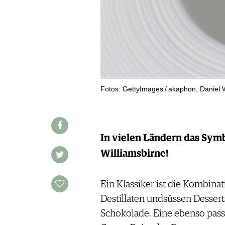
WINE TRADE CLUB
REDAKTION
JOBS
WERBUNG
PRESSE
IMPRESSUM
Fotos: GettyImages / akaphon, Daniel Wi
AGB & DATENSCHUTZ
FAQ
In vielen Ländern das Symb
SCHWEIZ
|
Williamsbirne!
DEUTSCHLAND
|
SUISSE ROMANDE
Ein Klassiker ist die Kombin
Destillaten undsüssen Dessert
Schokolade. Eine ebenso passe