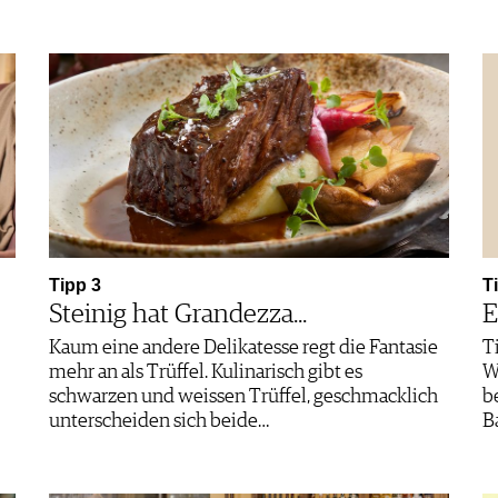
Tipp 3
T
Steinig hat Grandezza...
E
Kaum eine andere Delikatesse regt die Fantasie
T
mehr an als Trüffel. Kulinarisch gibt es
W
schwarzen und weissen Trüffel, geschmacklich
b
unterscheiden sich beide…
B