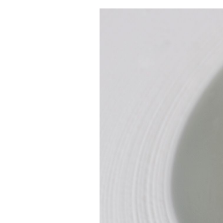
AUSGABE
ARCHIV
VORTEILSWELT
MEDIATHEK
APPS
NEWS
VIDEOS
WEINWIRTSCHAFT
BILDSTRECKEN
WEINSZENE
BÜCHER
ANMELDEN
PORTRAITS
VINOPHILES
AWARDS
ARCHIV
GEWINNSPIELE
VORTEILSWELT
TRINKREIFETABELLE
ABO
WEINSUCHE
NEWSLETTER