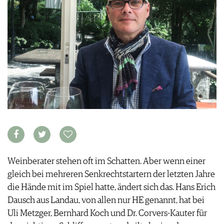
VORTEILSWELT
MEDIATHEK
APPS
NEWS
VIDEOS
WEINWIRTSCHAFT
BILDSTRECKEN
WEINSZENE
BÜCHER
ANMELDEN
PORTRAITS
VINOPHILES
AWARDS
ARCHIV
GEWINNSPIELE
VORTEILSWELT
TRINKREIFETABELLE
Weinberater stehen oft im Schatten. Aber wenn einer
ABO
gleich bei mehreren Senkrechtstartern der letzten Jahre
WEINSUCHE
die Hände mit im Spiel hatte, ändert sich das. Hans Erich
NEWSLETTER
Dausch aus Landau, von allen nur HE genannt, hat bei
WINE TRADE CLUB
Uli Metzger, Bernhard Koch und Dr. Corvers-Kauter für
REDAKTION