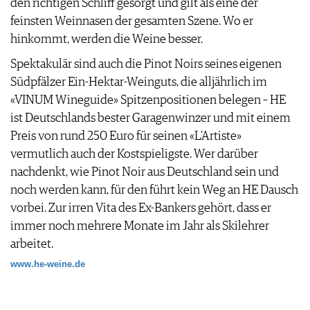
den richtigen Schliff gesorgt und gilt als eine der
JOBS
feinsten Weinnasen der gesamten Szene. Wo er
WERBUNG
hinkommt, werden die Weine besser.
PRESSE
Spektakulär sind auch die Pinot Noirs seines eigenen
IMPRESSUM
Südpfälzer Ein-Hektar-Weinguts, die alljährlich im
AGB & DATENSCHUTZ
«VINUM Wineguide» Spitzenpositionen belegen – HE
FAQ
ist Deutschlands bester Garagenwinzer und mit einem
Preis von rund 250 Euro für seinen «L’Artiste»
vermutlich auch der Kostspieligste. Wer darüber
nachdenkt, wie Pinot Noir aus Deutschland sein und
noch werden kann, für den führt kein Weg an HE Dausch
vorbei. Zur irren Vita des Ex-Bankers gehört, dass er
immer noch mehrere Monate im Jahr als Skilehrer
arbeitet.
www.he-weine.de