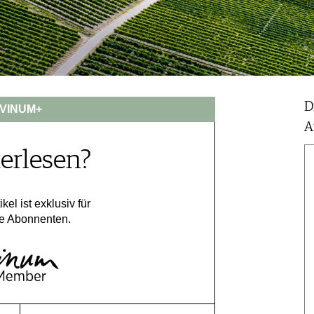
D
VINUM+
Au
erlesen?
ikel ist exklusiv für
e Abonnenten.