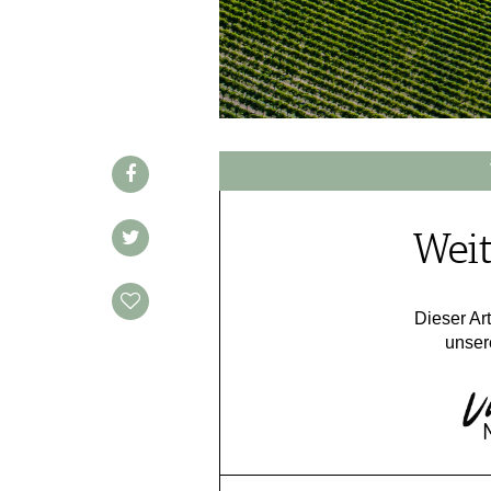
WINE TRADE CLUB
REDAKTION
JOBS
WERBUNG
PRESSE
IMPRESSUM
AGB & DATENSCHUTZ
Weit
FAQ
SCHWEIZ
|
Dieser Art
unser
DEUTSCHLAND
|
SUISSE ROMANDE