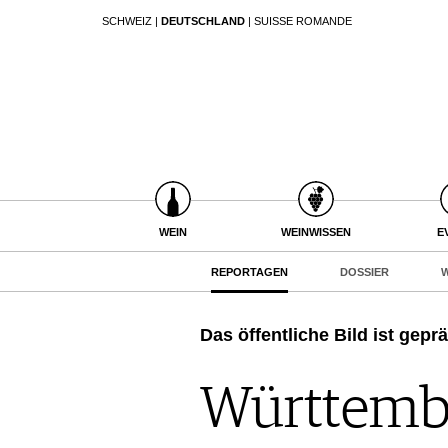
SCHWEIZ
|
DEUTSCHLAND
|
SUISSE ROMANDE
SUCHEN
WEIN
WEINSUCHE
WEINWISSEN
GUIDE WEINGÜTER
WEINREGIONEN
WINETRADECLUB
EVENTS
WEINLEXIKON
WINZER
EVENTKALENDER
WEINGESCHICHTE
WEINE DES MONATS
ESSEN & TRINKEN
WEIN
WEINWISSEN
E
AWARDS
WEINLAGERUNG
TRINKREIFETABELLE
FOOD PAIRING TIPPS
EVENT-BILDER
INFOGRAFIKEN
REPORTAGEN
DOSSIER
W
MAGAZIN
UNIQUE WINERIES
FOOD PAIRING TABELLE
TIPPS & TRICKS
CLUB LES DOMAINES
REPORTAGEN
KULINARIK
NEWS
DOSSIER
Das öffentliche Bild ist gepr
REZEPTE
WINEGUIDES
HOTSPOTS
KLARTEXT
WEINREISEN
Württembe
EXTRAS
ABO