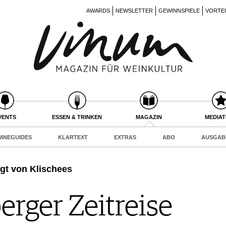
AWARDS
NEWSLETTER
GEWINNSPIELE
VORTE
VENTS
ESSEN & TRINKEN
MAGAZIN
MEDIA
INEGUIDES
KLARTEXT
EXTRAS
ABO
AUSGAB
ägt von Klischees
rger Zeitreise