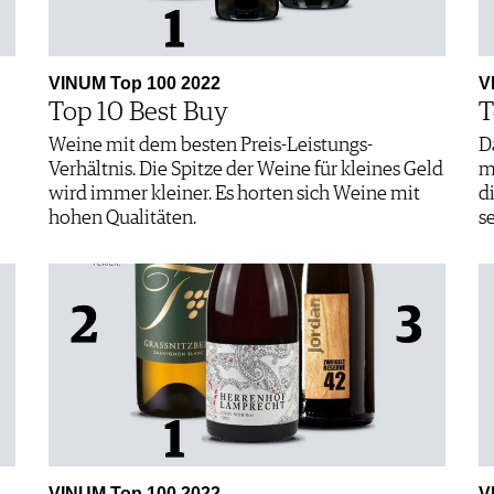
VINUM Top 100 2022
V
Top 10 Best Buy
T
Weine mit dem besten Preis-Leistungs-
D
Verhältnis. Die Spitze der Weine für kleines Geld
m
wird immer kleiner. Es horten sich Weine mit
d
hohen Qualitäten.
s
VINUM Top 100 2022
V