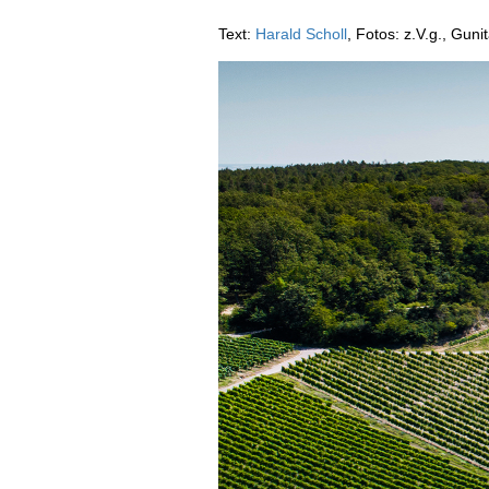
AUSGABE
Text:
Harald Scholl
, Fotos: z.V.g., Gun
ARCHIV
VORTEILSWELT
MEDIATHEK
APPS
NEWS
VIDEOS
WEINWIRTSCHAFT
BILDSTRECKEN
WEINSZENE
BÜCHER
ANMELDEN
PORTRAITS
VINOPHILES
AWARDS
ARCHIV
GEWINNSPIELE
VORTEILSWELT
TRINKREIFETABELLE
ABO
WEINSUCHE
NEWSLETTER