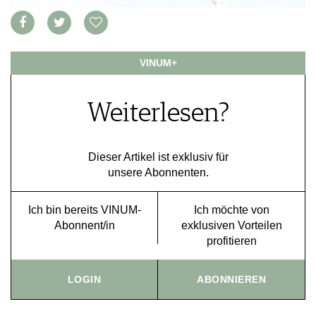
VORTEILSWELT
MEDIATHEK
VINUM+
APPS
NEWS
VIDEOS
WEINWIRTSCHAFT
BILDSTRECKEN
Weiterlesen?
WEINSZENE
BÜCHER
ANMELDEN
PORTRAITS
VINOPHILES
Dieser Artikel ist exklusiv für
AWARDS
ARCHIV
unsere Abonnenten.
GEWINNSPIELE
VORTEILSWELT
Ich bin bereits VINUM-
Ich möchte von
TRINKREIFETABELLE
Abonnent/in
exklusiven Vorteilen
ABO
profitieren
WEINSUCHE
NEWSLETTER
LOGIN
ABONNIEREN
WINE TRADE CLUB
REDAKTION