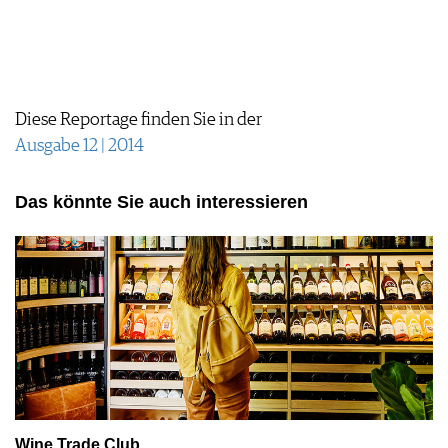
JOBS
WERBUNG
PRESSE
IMPRESSUM
Diese Reportage finden Sie in der
AGB & DATENSCHUTZ
Ausgabe 12 | 2014
FAQ
Das könnte Sie auch interessieren
Wine Trade Club