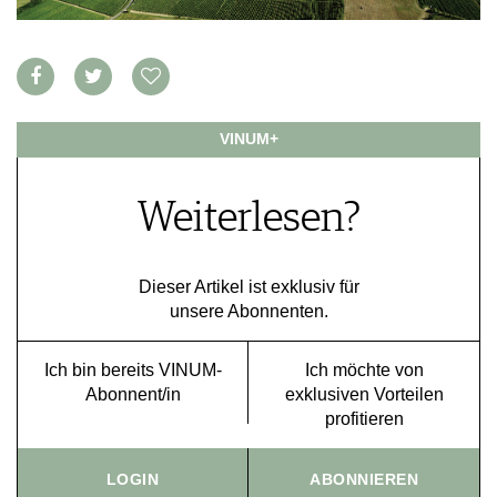
VORTEILSWELT
MEDIATHEK
APPS
NEWS
VIDEOS
VINUM+
WEINWIRTSCHAFT
BILDSTRECKEN
WEINSZENE
BÜCHER
ANMELDEN
Weiterlesen?
PORTRAITS
VINOPHILES
AWARDS
ARCHIV
GEWINNSPIELE
Dieser Artikel ist exklusiv für
unsere Abonnenten.
VORTEILSWELT
TRINKREIFETABELLE
Ich bin bereits VINUM-
Ich möchte von
ABO
Abonnent/in
exklusiven Vorteilen
WEINSUCHE
profitieren
NEWSLETTER
WINE TRADE CLUB
LOGIN
ABONNIEREN
REDAKTION