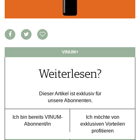
VORTEILSWELT
MEDIATHEK
APPS
NEWS
VIDEOS
WEINWIRTSCHAFT
BILDSTRECKEN
WEINSZENE
VINUM+
BÜCHER
ANMELDEN
PORTRAITS
VINOPHILES
Weiterlesen?
AWARDS
ARCHIV
GEWINNSPIELE
VORTEILSWELT
Dieser Artikel ist exklusiv für
TRINKREIFETABELLE
unsere Abonnenten.
ABO
WEINSUCHE
Ich bin bereits VINUM-
Ich möchte von
NEWSLETTER
Abonnent/in
exklusiven Vorteilen
WINE TRADE CLUB
profitieren
REDAKTION