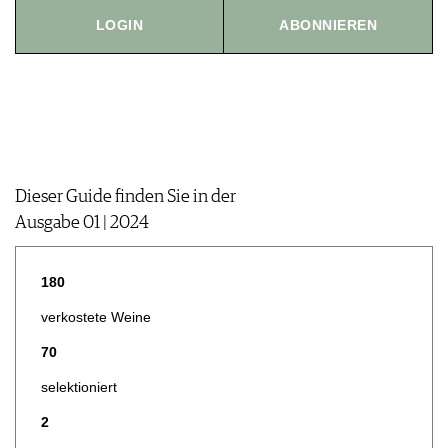
JOBS
LOGIN
ABONNIEREN
WERBUNG
PRESSE
IMPRESSUM
AGB & DATENSCHUTZ
FAQ
Dieser Guide finden Sie in der
Ausgabe 01 | 2024
180
verkostete Weine
70
selektioniert
2