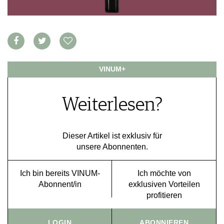
VORTEILSWELT
MEDIATHEK
APPS
NEWS
VIDEOS
WEINWIRTSCHAFT
VINUM+
BILDSTRECKEN
WEINSZENE
BÜCHER
ANMELDEN
PORTRAITS
Weiterlesen?
VINOPHILES
AWARDS
ARCHIV
GEWINNSPIELE
Dieser Artikel ist exklusiv für
VORTEILSWELT
unsere Abonnenten.
TRINKREIFETABELLE
ABO
Ich bin bereits VINUM-
Ich möchte von
WEINSUCHE
Abonnent/in
exklusiven Vorteilen
NEWSLETTER
profitieren
WINE TRADE CLUB
REDAKTION
LOGIN
ABONNIEREN