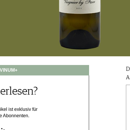
D
VINUM+
A
erlesen?
ikel ist exklusiv für
e Abonnenten.