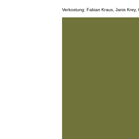
AUSGABE
Verkostung: Fabian Kraus, Janis Krey, 
ARCHIV
VORTEILSWELT
MEDIATHEK
APPS
NEWS
VIDEOS
WEINWIRTSCHAFT
BILDSTRECKEN
WEINSZENE
BÜCHER
ANMELDEN
PORTRAITS
VINOPHILES
AWARDS
ARCHIV
GEWINNSPIELE
VORTEILSWELT
TRINKREIFETABELLE
ABO
WEINSUCHE
NEWSLETTER