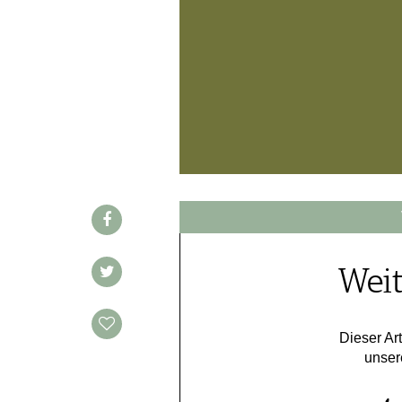
WINE TRADE CLUB
REDAKTION
JOBS
WERBUNG
PRESSE
IMPRESSUM
AGB & DATENSCHUTZ
FAQ
SCHWEIZ
|
Weit
DEUTSCHLAND
|
SUISSE ROMANDE
Dieser Art
unser