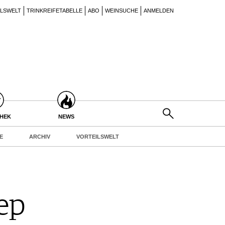
ILSWELT
TRINKREIFETABELLE
ABO
WEINSUCHE
ANMELDEN
THEK
NEWS
E
ARCHIV
VORTEILSWELT
ep