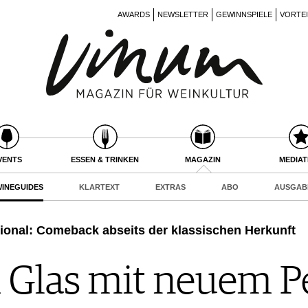
AWARDS
NEWSLETTER
GEWINNSPIELE
VORTE
VENTS
ESSEN & TRINKEN
MAGAZIN
MEDIA
INEGUIDES
KLARTEXT
EXTRAS
ABO
AUSGAB
tional: Comeback abseits der klassischen Herkunft
 Glas mit neuem P