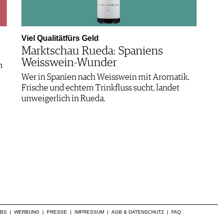
Viel Qualitätfürs Geld
Marktschau Rueda: Spaniens
Weisswein-Wunder
n
Wer in Spanien nach Weisswein mit Aromatik,
Frische und echtem Trinkfluss sucht, landet
unweigerlich in Rueda.
OBS
|
WERBUNG
|
PRESSE
|
IMPRESSUM
|
AGB & DATENSCHUTZ
|
FAQ