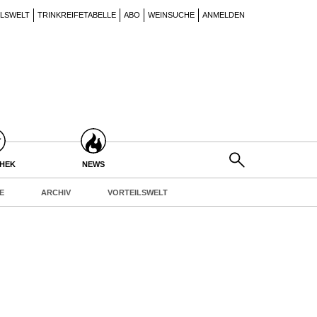
ILSWELT
TRINKREIFETABELLE
ABO
WEINSUCHE
ANMELDEN
THEK
NEWS
E
ARCHIV
VORTEILSWELT