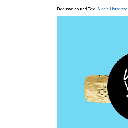
AUSGABE
Degustation und Text:
Nicole Harreisser
ARCHIV
VORTEILSWELT
MEDIATHEK
APPS
NEWS
VIDEOS
WEINWIRTSCHAFT
BILDSTRECKEN
WEINSZENE
BÜCHER
ANMELDEN
PORTRAITS
VINOPHILES
AWARDS
ARCHIV
GEWINNSPIELE
VORTEILSWELT
TRINKREIFETABELLE
ABO
WEINSUCHE
NEWSLETTER