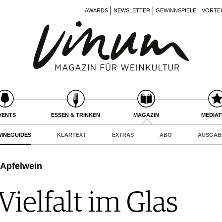
AWARDS
NEWSLETTER
GEWINNSPIELE
VORTE
VENTS
ESSEN & TRINKEN
MAGAZIN
MEDIA
INEGUIDES
KLARTEXT
EXTRAS
ABO
AUSGAB
 Apfelwein
Vielfalt im Glas