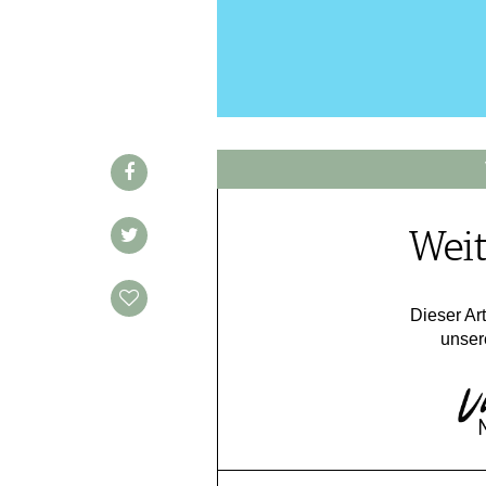
WINE TRADE CLUB
REDAKTION
JOBS
WERBUNG
PRESSE
IMPRESSUM
AGB & DATENSCHUTZ
Weit
FAQ
SCHWEIZ
|
Dieser Art
unser
DEUTSCHLAND
|
SUISSE ROMANDE