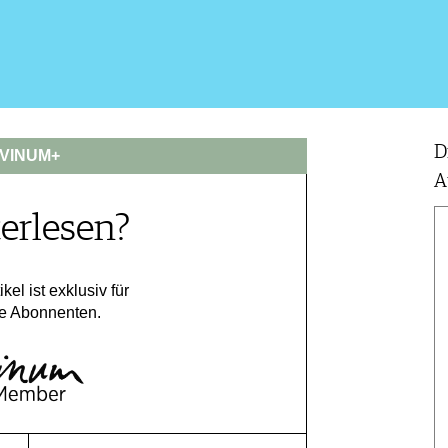
D
VINUM+
A
erlesen?
ikel ist exklusiv für
e Abonnenten.