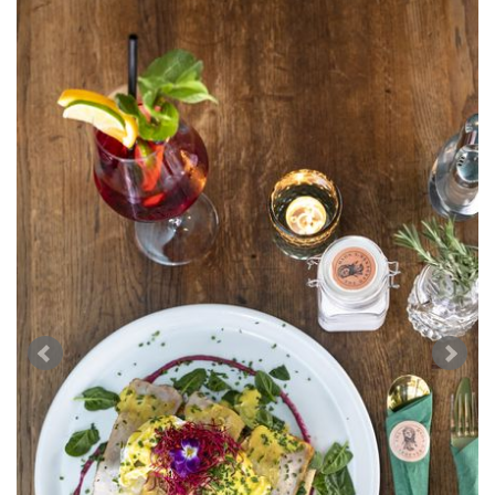
WEINWIRTSCHAFT
VORTEILSWELT
WEINSZENE
ANMELDEN
PORTRAITS
VINOPHILES
AWARDS
ARCHIV
GEWINNSPIELE
VORTEILSWELT
TRINKREIFETABELLE
ABO
WEINSUCHE
NEWSLETTER
WINE TRADE CLUB
REDAKTION
JOBS
WERBUNG
PRESSE
IMPRESSUM
AGB & DATENSCHUTZ