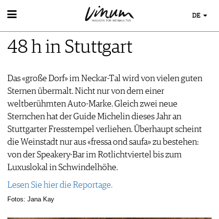
DE
WEIN
48 h in Stuttgart
WEINSUCHE
WEINWISSEN
GUIDE WEINGÜTER
WEINREGIONEN
WINETRADECLUB
EVENTS
Das «große Dorf» im Neckar-Tal wird von vielen guten
WEINLEXIKON
WINZER
EVENTKALENDER
Sternen übermalt. Nicht nur von dem einer
WEINGESCHICHTE
WEINE DES MONATS
ESSEN & TRINKEN
AWARDS
weltberühmten Auto-Marke. Gleich zwei neue
WEINLAGERUNG
TRINKREIFETABELLE
FOOD PAIRING TIPPS
EVENT-BILDER
Sternchen hat der Guide Michelin dieses Jahr an
INFOGRAFIKEN
MAGAZIN
UNIQUE WINERIES
FOOD PAIRING TABELLE
Stuttgarter Fresstempel verliehen. Überhaupt scheint
TIPPS & TRICKS
CLUB LES DOMAINES
REPORTAGEN
KULINARIK
MEDIATHEK
die Weinstadt nur aus «fressa ond saufa» zu bestehen:
NEWS
DOSSIER
REZEPTE
von der Speakery-Bar im Rotlichtviertel bis zum
APPS
WINEGUIDES
HOTSPOTS
VIDEOS
Luxuslokal in Schwindelhöhe.
KLARTEXT
WEINREISEN
BILDSTRECKEN
EXTRAS
Lesen Sie hier die Reportage.
BÜCHER
ABO
Fotos: Jana Kay
AUSGABE
NEWS
ARCHIV