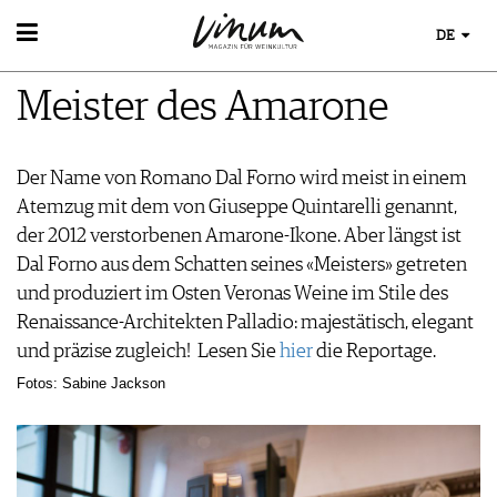
DE
WEIN
Meister des Amarone
WEINSUCHE
WEINWISSEN
GUIDE WEINGÜTER
WEINREGIONEN
WINETRADECLUB
EVENTS
Der Name von Romano Dal Forno wird meist in einem
WEINLEXIKON
WINZER
EVENTKALENDER
Atemzug mit dem von Giuseppe Quintarelli genannt,
WEINGESCHICHTE
WEINE DES MONATS
ESSEN & TRINKEN
AWARDS
der 2012 verstorbenen Amarone-Ikone. Aber längst ist
WEINLAGERUNG
TRINKREIFETABELLE
FOOD PAIRING TIPPS
EVENT-BILDER
Dal Forno aus dem Schatten seines «Meisters» getreten
INFOGRAFIKEN
MAGAZIN
UNIQUE WINERIES
FOOD PAIRING TABELLE
und produziert im Osten Veronas Weine im Stile des
TIPPS & TRICKS
CLUB LES DOMAINES
REPORTAGEN
KULINARIK
MEDIATHEK
Renaissance-Architekten Palladio: majestätisch, elegant
NEWS
DOSSIER
REZEPTE
und präzise zugleich!
APPS
Lesen Sie
hier
die Reportage.
WINEGUIDES
HOTSPOTS
VIDEOS
Fotos: Sabine Jackson
KLARTEXT
WEINREISEN
BILDSTRECKEN
EXTRAS
BÜCHER
ABO
AUSGABE
NEWS
ARCHIV