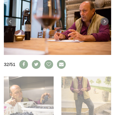
WEINWIRTSCHAFT
VORTEILSWELT
WEINSZENE
ANMELDEN
PORTRAITS
VINOPHILES
AWARDS
ARCHIV
GEWINNSPIELE
VORTEILSWELT
TRINKREIFETABELLE
ABO
WEINSUCHE
32/51
NEWSLETTER
WINE TRADE CLUB
REDAKTION
JOBS
WERBUNG
PRESSE
IMPRESSUM
AGB & DATENSCHUTZ