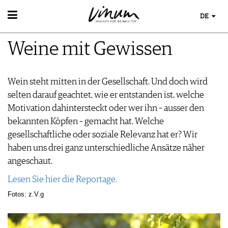
DE
WEIN
Weine mit Gewissen
WEINSUCHE
WEINWISSEN
GUIDE WEINGÜTER
WEINREGIONEN
WINETRADECLUB
EVENTS
Wein steht mitten in der Gesellschaft. Und doch wird
WEINLEXIKON
WINZER
EVENTKALENDER
selten darauf geachtet, wie er entstanden ist, welche
WEINGESCHICHTE
WEINE DES MONATS
ESSEN & TRINKEN
AWARDS
Motivation dahintersteckt oder wer ihn – ausser den
WEINLAGERUNG
TRINKREIFETABELLE
FOOD PAIRING TIPPS
EVENT-BILDER
bekannten Köpfen – gemacht hat. Welche
INFOGRAFIKEN
MAGAZIN
UNIQUE WINERIES
FOOD PAIRING TABELLE
gesellschaftliche oder soziale Relevanz hat er? Wir
TIPPS & TRICKS
CLUB LES DOMAINES
REPORTAGEN
KULINARIK
MEDIATHEK
haben uns drei ganz unterschiedliche Ansätze näher
NEWS
DOSSIER
REZEPTE
angeschaut.
APPS
WINEGUIDES
HOTSPOTS
VIDEOS
KLARTEXT
Lesen Sie hier die Reportage.
WEINREISEN
BILDSTRECKEN
EXTRAS
Fotos: z.V.g
BÜCHER
ABO
AUSGABE
NEWS
ARCHIV